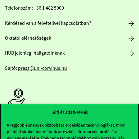
Telefonszám:
+36 1 482 5000
Kérdésed van a felvételivel kapcsolatban?
Oktatói elérhetőségek
HUB jelenlegi hallgatóinknak
Sajtó:
press@uni-corvinus.hu
Süti és adatkezelés
Hasznos linkek
A legjobb élmények biztosítása érdekében technológiákat, mint
például sütiket használunk az eszközinformációk tárolására
és/vagy elérésére. Ezekhez a technológiákhoz való hozzájárulás