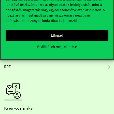
lehetővé teszi számunkra az olyan adatok feldolgozását, mint a
Nyitvatartás
böngészési magatartás vagy egyedi azonosítók ezen az oldalon. A
hozzájárulás megtagadása vagy visszavonása negatívan
Házirend
befolyásolhat bizonyos funkciókat és jellemzőket.
Közérdekű adatok
Elfogad
Karrier
Beállítások megtekintése
Arculati elemek
RRF
Kövess minket!