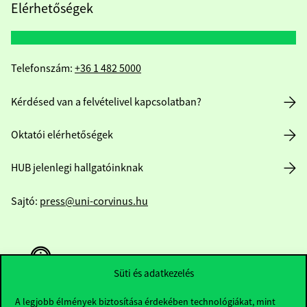
Elérhetőségek
Telefonszám:
+36 1 482 5000
Kérdésed van a felvételivel kapcsolatban?
Oktatói elérhetőségek
HUB jelenlegi hallgatóinknak
Sajtó:
press@uni-corvinus.hu
Süti és adatkezelés
A legjobb élmények biztosítása érdekében technológiákat, mint