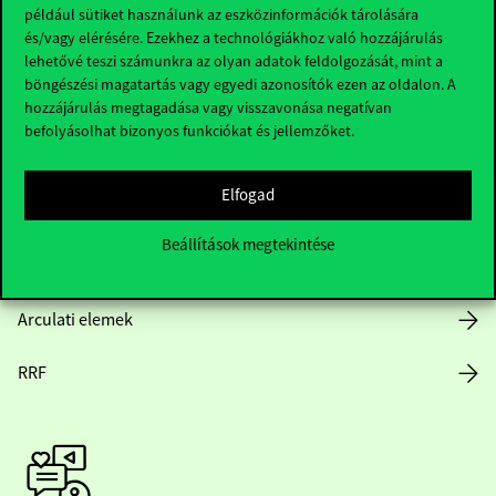
Hasznos linkek
például sütiket használunk az eszközinformációk tárolására
és/vagy elérésére. Ezekhez a technológiákhoz való hozzájárulás
lehetővé teszi számunkra az olyan adatok feldolgozását, mint a
böngészési magatartás vagy egyedi azonosítók ezen az oldalon. A
Nyitvatartás
hozzájárulás megtagadása vagy visszavonása negatívan
befolyásolhat bizonyos funkciókat és jellemzőket.
Házirend
Elfogad
Közérdekű adatok
Beállítások megtekintése
Karrier
Arculati elemek
RRF