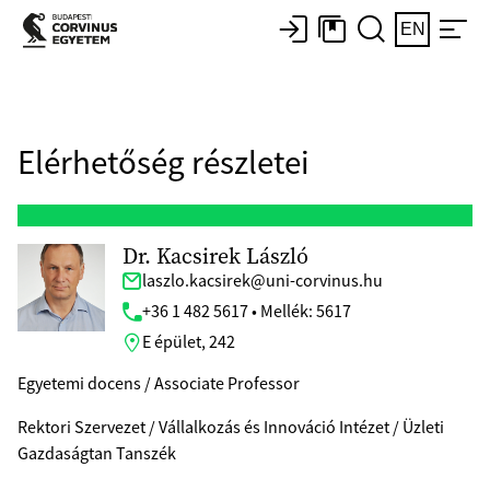
EN
Elérhetőség részletei
Dr. Kacsirek László
laszlo.kacsirek@uni-corvinus.hu
+36 1 482 5617 • Mellék: 5617
E épület, 242
Egyetemi docens / Associate Professor
Rektori Szervezet / Vállalkozás és Innováció Intézet / Üzleti
Gazdaságtan Tanszék