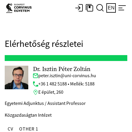
EN
Elérhetőség részletei
Dr. Isztin Péter Zoltán
peter.isztin@uni-corvinus.hu
+36 1 482 5188 • Mellék: 5188
E épület, 260
Egyetemi Adjunktus / Assistant Professor
Közgazdaságtan Intézet
CV
OTHER 1