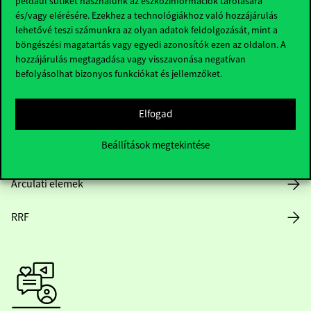
például sütiket használunk az eszközinformációk tárolására
és/vagy elérésére. Ezekhez a technológiákhoz való hozzájárulás
lehetővé teszi számunkra az olyan adatok feldolgozását, mint a
böngészési magatartás vagy egyedi azonosítók ezen az oldalon. A
Nyitvatartás
hozzájárulás megtagadása vagy visszavonása negatívan
befolyásolhat bizonyos funkciókat és jellemzőket.
Házirend
Elfogad
Közérdekű adatok
Beállítások megtekintése
Karrier
Arculati elemek
RRF