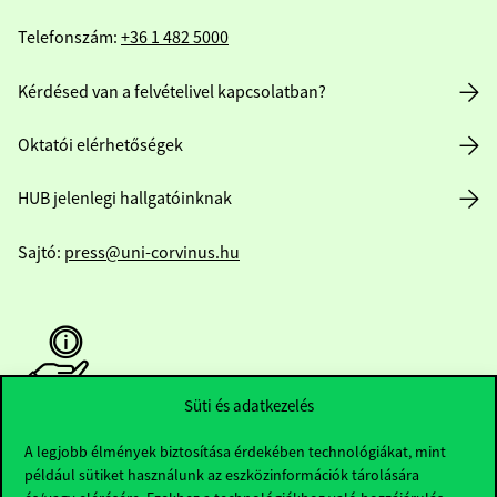
Telefonszám:
+36 1 482 5000
Kérdésed van a felvételivel kapcsolatban?
Oktatói elérhetőségek
HUB jelenlegi hallgatóinknak
Sajtó:
press@uni-corvinus.hu
Süti és adatkezelés
Hasznos linkek
A legjobb élmények biztosítása érdekében technológiákat, mint
például sütiket használunk az eszközinformációk tárolására