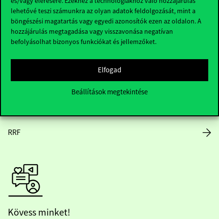
és/vagy elérésére. Ezekhez a technológiákhoz való hozzájárulás
lehetővé teszi számunkra az olyan adatok feldolgozását, mint a
Nyitvatartás
böngészési magatartás vagy egyedi azonosítók ezen az oldalon. A
hozzájárulás megtagadása vagy visszavonása negatívan
Házirend
befolyásolhat bizonyos funkciókat és jellemzőket.
Közérdekű adatok
Elfogad
Karrier
Beállítások megtekintése
Arculati elemek
RRF
Kövess minket!