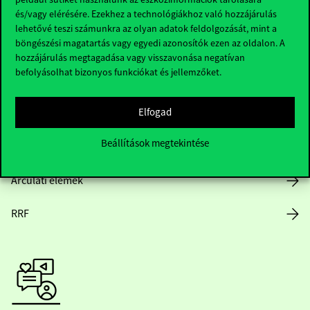
és/vagy elérésére. Ezekhez a technológiákhoz való hozzájárulás
lehetővé teszi számunkra az olyan adatok feldolgozását, mint a
böngészési magatartás vagy egyedi azonosítók ezen az oldalon. A
Nyitvatartás
hozzájárulás megtagadása vagy visszavonása negatívan
befolyásolhat bizonyos funkciókat és jellemzőket.
Házirend
Elfogad
Közérdekű adatok
Beállítások megtekintése
Karrier
Arculati elemek
RRF