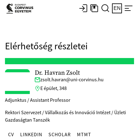
EN
Elérhetőség részletei
Dr. Havran Zsolt
zsolt.havran@uni-corvinus.hu
E épület, 348
Adjunktus / Assistant Professor
Rektori Szervezet / Vállalkozás és Innováció Intézet / Üzleti
Gazdaságtan Tanszék
CV
LINKEDIN
SCHOLAR
MTMT