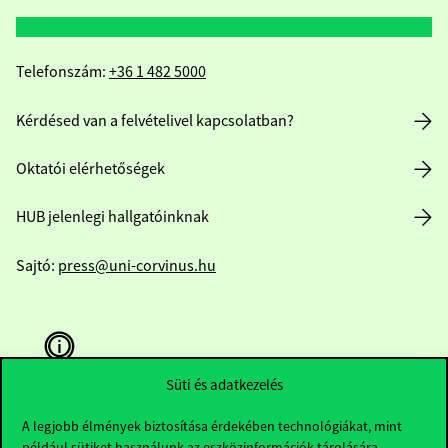
Telefonszám:
+36 1 482 5000
Kérdésed van a felvételivel kapcsolatban?
Oktatói elérhetőségek
HUB jelenlegi hallgatóinknak
Sajtó:
press@uni-corvinus.hu
Süti és adatkezelés
A legjobb élmények biztosítása érdekében technológiákat, mint
Hasznos linkek
például sütiket használunk az eszközinformációk tárolására