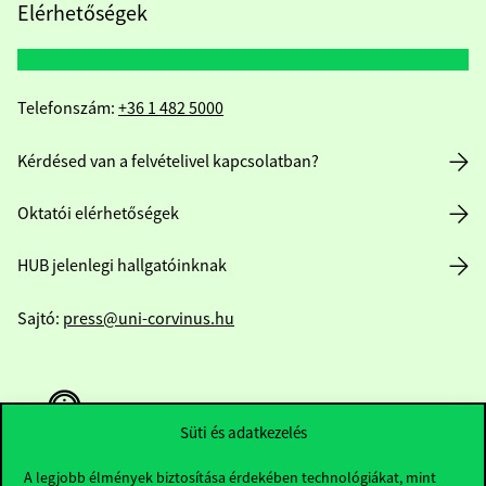
Elérhetőségek
Telefonszám:
+36 1 482 5000
Kérdésed van a felvételivel kapcsolatban?
Oktatói elérhetőségek
HUB jelenlegi hallgatóinknak
Sajtó:
press@uni-corvinus.hu
Süti és adatkezelés
A legjobb élmények biztosítása érdekében technológiákat, mint