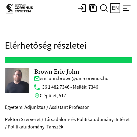
EN
Elérhetőség részletei
Brown Eric John
ericjohn.brown@uni-corvinus.hu
+36 1 482 7346 • Mellék: 7346
C épület, 517
Egyetemi Adjunktus / Assistant Professor
Rektori Szervezet / Társadalom- és Politikatudományi Intézet
/ Politikatudományi Tanszék