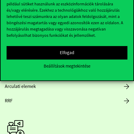
Hasznos linkek
például sütiket használunk az eszközinformációk tárolására
és/vagy elérésére. Ezekhez a technológiákhoz való hozzájárulás
lehetővé teszi számunkra az olyan adatok feldolgozását, mint a
böngészési magatartás vagy egyedi azonosítók ezen az oldalon. A
Nyitvatartás
hozzájárulás megtagadása vagy visszavonása negatívan
befolyásolhat bizonyos funkciókat és jellemzőket.
Házirend
Elfogad
Közérdekű adatok
Beállítások megtekintése
Karrier
Arculati elemek
RRF