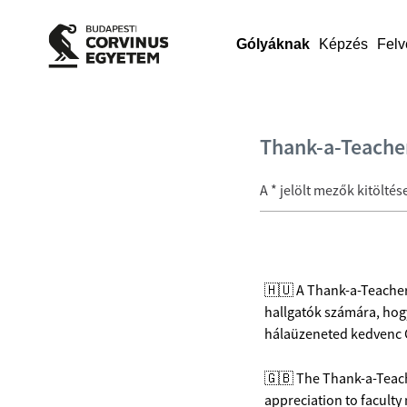
Gólyáknak
Képzés
Felv
Thank-a-Teache
A * jelölt mezők kitölté
🇭🇺 A Thank-a-Teacher
hallgatók számára, hogy
hálaüzeneted kedvenc C
🇬🇧 The Thank-a-Teache
appreciation to facult