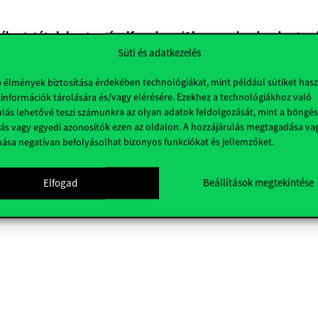
jékoztatót elolvastam és elfogadom. / I have read and understood 
rms.
*
Süti és adatkezelés
/
Privacy Policy
b élmények biztosítása érdekében technológiákat, mint például sütiket has
információk tárolására és/vagy elérésére. Ezekhez a technológiákhoz való
y a Thank a teacher reklám kampányban az üzenetem megjelenjen 
lás lehetővé teszi számunkra az olyan adatok feldolgozását, mint a böngés
sage being displayed in the Thank a Teacher advertising campaig
ás vagy egyedi azonosítók ezen az oldalon. A hozzájárulás megtagadása va
nása negatívan befolyásolhat bizonyos funkciókat és jellemzőket.
y a Thank a Teacher reklámkampány és/vagy kapcsolódó kutatás 
nek érdekében megadom az email címemet. / I agree to be contact
Elfogad
Beállítások megtekintése
ing campaign and/or related research is launched.