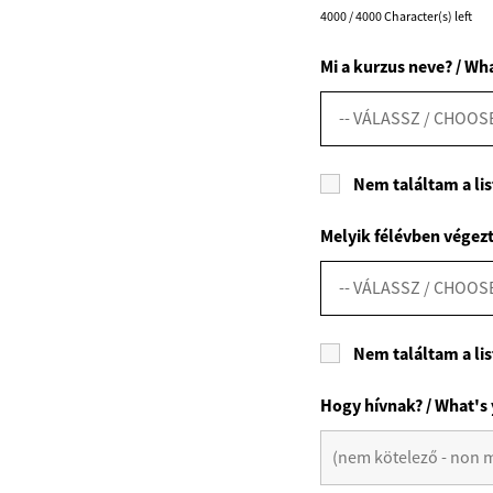
4000 / 4000 Character(s) left
Mi a kurzus neve? / Wh
Nem találtam a list
Melyik félévben végezt
Nem találtam a list
Hogy hívnak? / What's