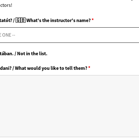
uctors!
tatót? / 🇬🇧 What's the instructor's name?
*
ában. / Not in the list.
dani? / What would you like to tell them?
*