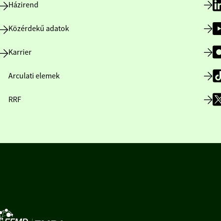
Házirend
Közérdekű adatok
Karrier
Arculati elemek
RRF