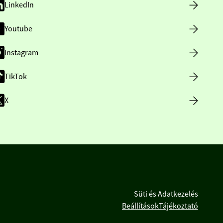
LinkedIn
Youtube
Instagram
TikTok
X
Süti és Adatkezelés
Beállítások
Tájékoztató