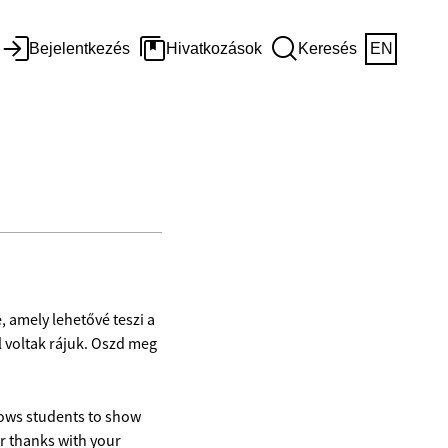
Bejelentkezés
Hivatkozások
Keresés
EN
amely lehetővé teszi a
l voltak rájuk. Oszd meg
lows students to show
r thanks with your