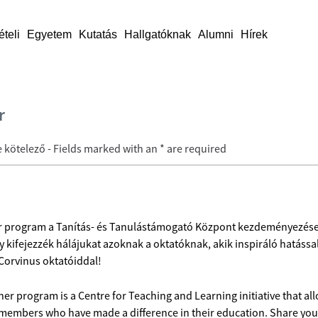
ételi
Egyetem
Kutatás
Hallgatóknak
Alumni
Hírek
r
se kötelező - Fields marked with an * are required
 program a Tanítás- és Tanulástámogató Központ kezdeményezése, 
 kifejezzék hálájukat azoknak a oktatóknak, akik inspiráló hatássa
orvinus oktatóiddal!
r program is a Centre for Teaching and Learning initiative that al
y members who have made a difference in their education. Share you