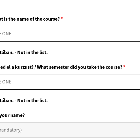
at is the name of the course?
*
ában. - Not in the list.
ed el a kurzust? / What semester did you take the course?
*
ában. - Not in the list.
 your name?