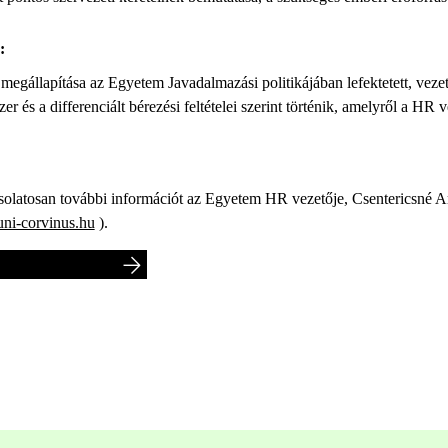
:
megállapítása az Egyetem Javadalmazási politikájában lefektetett, vez
r és a differenciált bérezési feltételei szerint történik, amelyről a HR v
csolatosan további információt az Egyetem HR vezetője, Csentericsné A
ni-corvinus.hu
).