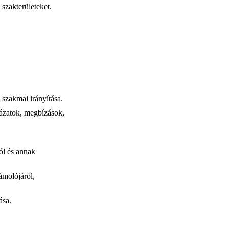
 szakterületeket.
 szakmai irányítása.
yázatok, megbízások,
ról és annak
ámolójáról,
ása.