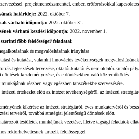
 szervezéssel, projektmenedzsmenttel, emberi erőforrásokkal kapcsolatos
sának határideje:
2022. október 7.
snak várható időpontja:
2022. október 31.
ének várható kezdési időpontja:
2022. november 1.
erinti főbb felelősségei/ feladatai:
 megalkotásának és megvalósításának irányítása.
ktatási és kutatási, valamint innovációs tevékenységek megvalósításának
orrás-fejlesztések tervezése, oktatói-kutatói és nem oktatói-kutatói pál
i döntések kezdeményezése, és e döntésekben való közreműködés.
zet munkájának részben vagy egészben tanszékekbe szervezésére.
ntézeti értekezlet előtt az intézet tevékenységéről, az intézeti stratégiá
leményének kikérése az intézeti stratégiáról, éves munkatervéről és besz
tési terveiről, továbbá stratégiai jelentőségű döntések előtt.
ozott testületek munkájának vezetése, illetve tagsági feladatok ellát
nos rektorhelyettesnek tartozik felelősséggel.