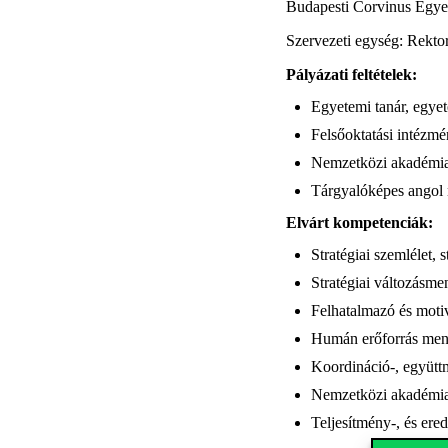
Budapesti Corvinus Egye
Szervezeti egység: Rektor
Pályázati feltételek:
Egyetemi tanár, egyet
Felsőoktatási intézm
Nemzetközi akadémiai 
Tárgyalóképes angol 
Elvá
Stratégiai szemlélet, 
Stratégiai változásme
Felhatalmazó és motiv
Humán erőforrás men
Koordináció-, együtt
Nemzetközi akadémiai
Teljesítmény-, és ere