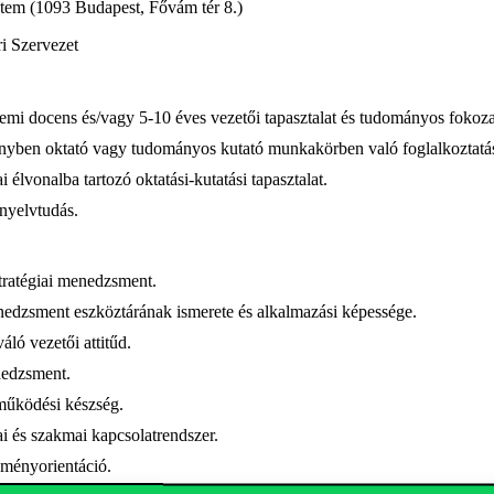
tem (1093 Budapest, Fővám tér 8.)
i Szervezet
emi docens és/vagy 5-10 éves vezetői tapasztalat és tudományos fokoza
ényben oktató vagy tudományos kutató munkakörben való foglalkoztatá
élvonalba tartozó oktatási-kutatási tapasztalat.
nyelvtudás.
rt kompetenciá
stratégiai menedzsment.
nedzsment eszköztárának ismerete és alkalmazási képessége.
áló vezetői attitűd.
edzsment.
működési készség.
 és szakmai kapcsolatrendszer.
dményorientáció.