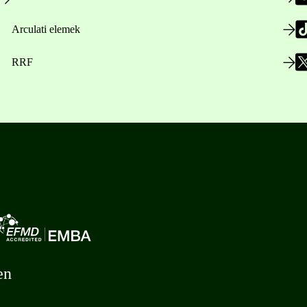
Arculati elemek
RRF
en