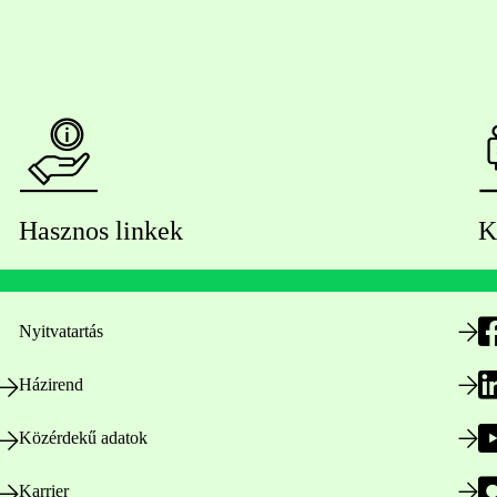
Hasznos linkek
K
Nyitvatartás
Házirend
Közérdekű adatok
Karrier