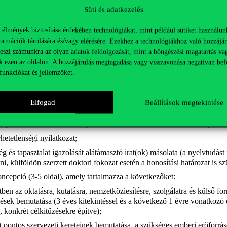
nyújtandó iratok, igazolások:
Süti és adatkezelés
mok
 élmények biztosítása érdekében technológiákat, mint például sütiket használun
ormációk tárolására és/vagy elérésére. Ezekhez a technológiákhoz való hozzájár
teszi számunkra az olyan adatok feldolgozását, mint a böngészési magatartás va
k ezen az oldalon. A hozzájárulás megtagadása vagy visszavonása negatívan bef
gebbi, hatósági erkölcsi bizonyítvány, mely tartalmazza azt is, hogy a 
funkciókat és jellemzőket.
aló eltiltás hatálya alatt;
 hogy a pályázó a vagyonnyilatkozat-tételi kötelezettséget vállalja (ni
Elfogad
Beállítások megtekintése
ázó további jogviszonyairól és összeférhetetlenségéről az itt elérhető n
 pályázó esetén, ha a pályázó az egyetemi online felületen már kitöltött
 nyilatkozat tartalmában a nyilatkozattétel óta nem történt változás, akk
hetetlenségi nyilatkozat;
ség és tapasztalat igazolását alátámasztó irat(ok) másolata (a nyelvtud
ni, külföldön szerzett doktori fokozat esetén a honosítási határozat is s
ncepció (3-5 oldal), amely tartalmazza a következőket:
tben az oktatásra, kutatásra, nemzetköziesítésre, szolgálatra és külső f
elések bemutatása (3 éves kitekintéssel és a következő 1 évre vonatkozó
 konkrét célkitűzésekre építve);
t pontos szervezeti kereteinek bemutatása, a szükséges emberi erőforrá