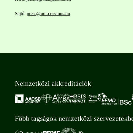
Sajtó:
press@uni-corvinus.hu
Nemzetközi akkreditációk
Főbb tagságok nemzetközi szervezetekb