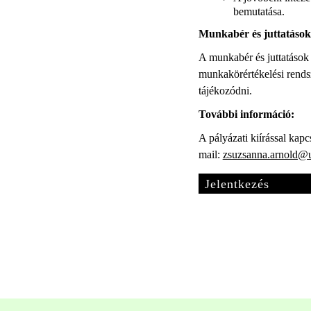
bemutatása.
Munkabér és juttatások
A munkabér és juttatások 
munkakörértékelési rendsze
tájékozódni.
További információ:
A pályázati kiírással kap
mail:
zsuzsanna.arnold@u
Jelentkezés