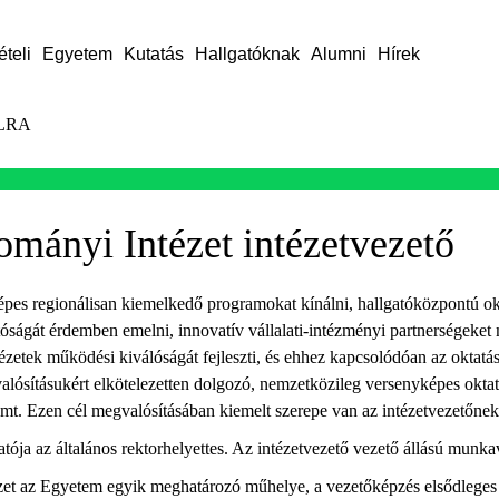
ételi
Egyetem
Kutatás
Hallgatóknak
Alumni
Hírek
LRA
ományi Intézet intézetvezető
es regionálisan kiemelkedő programokat kínálni, hallgatóközpontú okta
tóságát érdemben emelni, innovatív vállalati-intézményi partnerségeket 
zetek működési kiválóságát fejleszti, és ehhez kapcsolódóan az oktatás-
alósításukért elkötelezetten dolgozó, nemzetközileg versenyképes okta
remt. Ezen cél megvalósításában kiemelt szerepe van az intézetvezetőnek
tója az általános rektorhelyettes. Az intézetvezető vezető állású munkav
et az Egyetem egyik meghatározó műhelye, a vezetőképzés elsődleges 