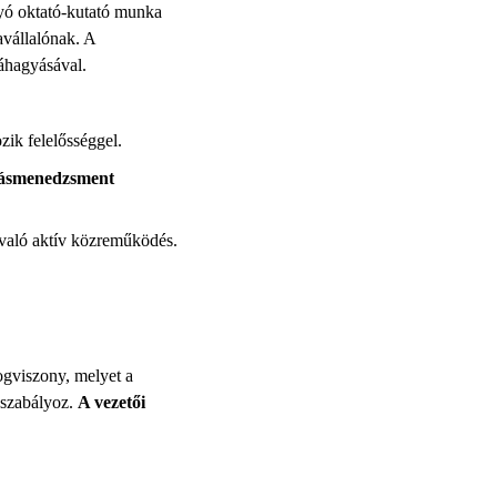
yó oktató-kutató munka
avállalónak. A
váhagyásával.
zik felelősséggel.
ozásmenedzsment
n való aktív közreműködés.
ogviszony, melyet a
 szabályoz.
A vezetői