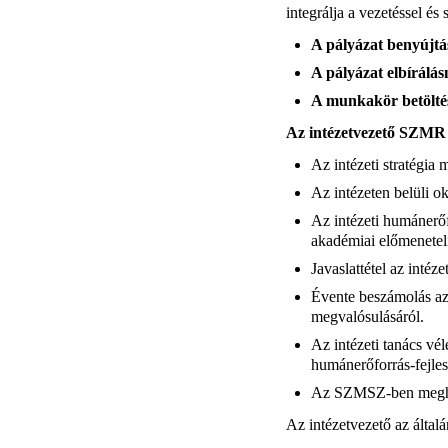
integrálja a vezetéssel és
A pályázat benyújtá
A pályázat elbírálá
A munkakör betöltés
Az intézetvezető SZMR sz
Az intézeti stratégia
Az intézeten belüli o
Az intézeti humánerőf
akadémiai előmenetel
Javaslattétel az inté
Évente beszámolás az i
megvalósulásáról.
Az intézeti tanács vé
humánerőforrás-fejlesz
Az SZMSZ-ben meghatár
Az intézetvezető az általá