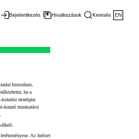
Bejelentkezés
Hivatkozások
Keresés
EN
tást biztosítani,
működtetni, ha a
kutatási stratégiai
tó-kutató munkatársi
.
állaló.
letéteményese. Az Intézet