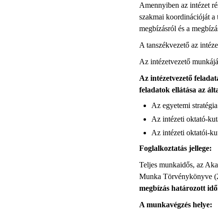
Amennyiben az intézet ré
szakmai koordinációját a
megbízásról és a megbízás
A tanszékvezető az intéze
Az intézetvezető munkáját 
Az intézetvezető felada
feladatok ellátása az ál
Az egyetemi stratégia
Az intézeti oktató-ku
Az intézeti oktatói-ku
Foglalkoztatás jellege:
Teljes munkaidős, az Aka
Munka Törvénykönyve (201
megbízás határozott időr
A munkavégzés helye: