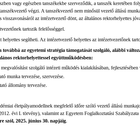
szben vagy egészben tanszékekbe szerveződik, a tanszék keretében fol
 tanszékvezető végzi. A tanszékvezető nem minősül vezető állású munk
 visszavonásáról az intézetvezető dönt, az általános rektorhelyettes jó
tvezetőnek tartozik felelősséggel.
helyettes segítheti. Az intézetvezető helyettes az intézetvezetőnek tarto
ta továbbá az egyetemi stratégia támogatását szolgáló, alábbi vált
talános rektorhelyettessel együttműködésben:
 megvalósítást szolgáló intézeti működés kialakításában, fejlesztésébe
tató munka tervezése, szervezése.
tató állomány tervezése.
démiai életpályamodellnek megfelelő időre szóló vezető állású munkaj
2. évi I. törvény), valamint az Egyetem Foglalkoztatási Szabályzata
e szól, 2025. június 30. napjáig
.