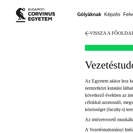
Gólyáknak
Képzés
Felv
VISSZA A FŐOLDA
Vezetéstud
Az Egyetem akkor lesz kép
nemzetközi kutatási látha
következő években az inté
célokkal azonosuló, megv
közösséget (faculty-t) te
Az intézetvezető munkálta
A Vezetéstudományi Intéz