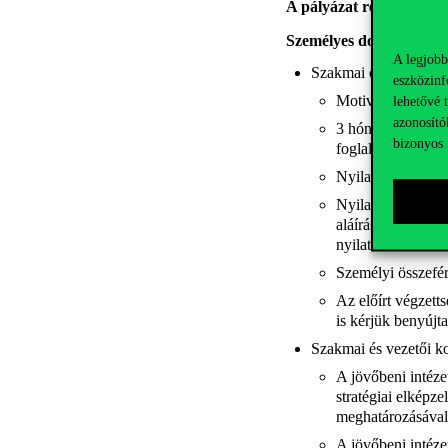
A pályázat részeként be
Személyes dokumentu
A legjobb
Szakmai önéletrajz;
eszközinf
Motivációs levél;
lehetővé 
azonosító
3 hónapnál nem ré
bizonyos 
foglalkoztatástól v
Nyilatkozat arról,
Nyilatkozat a pály
aláírásával (belső
nyilatkozatot és a
Személyi összefér
Az előírt végzett
is kérjük benyújta
Szakmai és vezetői ko
A jövőbeni intéze
stratégiai elképz
meghatározásával,
A jövőbeni intéze