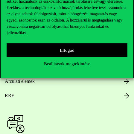
sütiket használunk az eszközinformációk tárolására és/vagy elérésére.
Ezekhez a technológiákhoz való hozzájárulás lehetővé teszi számunkra
az olyan adatok feldolgozását, mint a böngészési magatartás vagy
egyedi azonosítók ezen az oldalon. A hozzájárulás megtagadása vagy
Nyitvatartás
visszavonása negatívan befolyásolhat bizonyos funkciókat és
jellemzőket.
Házirend
Elfogad
Közérdekű adatok
Beállítások megtekintése
Karrier
Arculati elemek
RRF