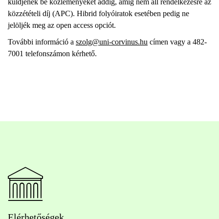
küldjenek be közleményeket addig, amíg nem áll rendelkezésre az
közzétételi díj (APC). Hibrid folyóiratok esetében pedig ne
jelöljék meg az open access opciót.
További információ a
szolg@uni-corvinus.hu
címen vagy a 482-
7001 telefonszámon kérhető.
Elérhetőségek