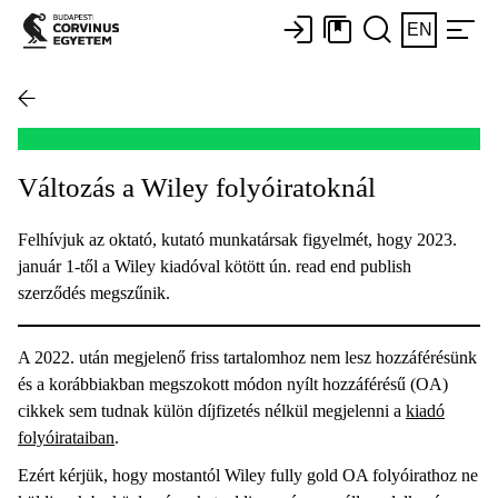
EN
Változás a Wiley folyóiratoknál
Felhívjuk az oktató, kutató munkatársak figyelmét, hogy 2023.
január 1-től a Wiley kiadóval kötött ún. read end publish
szerződés megszűnik.
A 2022. után megjelenő friss tartalomhoz nem lesz hozzáférésünk
és a korábbiakban megszokott módon nyílt hozzáférésű (OA)
cikkek sem tudnak külön díjfizetés nélkül megjelenni a
kiadó
folyóirataiban
.
Ezért kérjük, hogy mostantól Wiley fully gold OA folyóirathoz ne