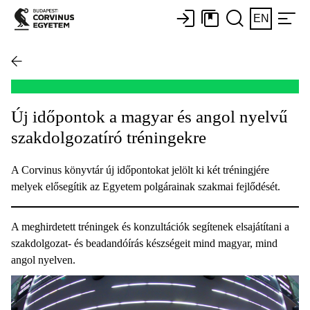
EN
Új időpontok a magyar és angol nyelvű
szakdolgozatíró tréningekre
A Corvinus könyvtár új időpontokat jelölt ki két tréningjére
melyek elősegítik az Egyetem polgárainak szakmai fejlődését.
A meghirdetett tréningek és konzultációk segítenek elsajátítani a
szakdolgozat- és beadandóírás készségeit mind magyar, mind
angol nyelven.