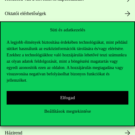
Oktatói elérhetőségek
HUB jelenlegi hallgatóinknak
Süti és adatkezelés
A legjobb élmények biztosítása érdekében technológiákat, mint például
Sajtó:
press@uni-corvinus.hu
sütiket használunk az eszközinformációk tárolására és/vagy elérésére.
Ezekhez a technológiákhoz való hozzájárulás lehetővé teszi számunkra
az olyan adatok feldolgozását, mint a böngészési magatartás vagy
egyedi azonosítók ezen az oldalon. A hozzájárulás megtagadása vagy
visszavonása negatívan befolyásolhat bizonyos funkciókat és
jellemzőket.
Hasznos linkek
Elfogad
Beállítások megtekintése
Nyitvatartás
Házirend