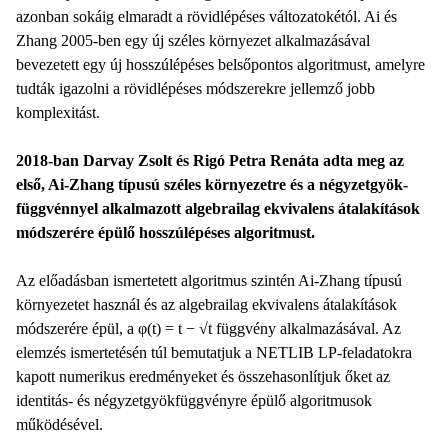
azonban sokáig elmaradt a rövidlépéses változatokétól. Ai és
Zhang 2005-ben egy új széles környezet alkalmazásával
bevezetett egy új hosszúlépéses belsőpontos algoritmust, amelyre
tudták igazolni a rövidlépéses módszerekre jellemző jobb
komplexitást.
2018-ban Darvay Zsolt és Rigó Petra Renáta adta meg az
első, Ai-Zhang típusú széles környezetre és a négyzetgyök-
függvénnyel alkalmazott algebrailag ekvivalens átalakítások
módszerére épülő hosszúlépéses algoritmust.
Az előadásban ismertetett algoritmus szintén Ai-Zhang típusú
környezetet használ és az algebrailag ekvivalens átalakítások
módszerére épül, a φ(t) = t − √t függvény alkalmazásával. Az
elemzés ismertetésén túl bemutatjuk a NETLIB LP-feladatokra
kapott numerikus eredményeket és összehasonlítjuk őket az
identitás- és négyzetgyökfüggvényre épülő algoritmusok
működésével.