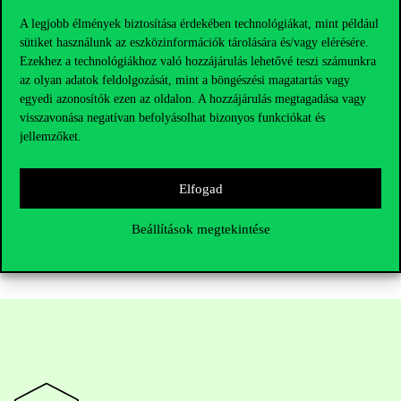
A legjobb élmények biztosítása érdekében technológiákat, mint például
sütiket használunk az eszközinformációk tárolására és/vagy elérésére.
Ezekhez a technológiákhoz való hozzájárulás lehetővé teszi számunkra
az olyan adatok feldolgozását, mint a böngészési magatartás vagy
egyedi azonosítók ezen az oldalon. A hozzájárulás megtagadása vagy
visszavonása negatívan befolyásolhat bizonyos funkciókat és
jellemzőket.
Belsőpontos algoritmusok implementációja elégséges
lineáris komplementaritási feladatok megoldására
Elfogad
Beállítások megtekintése