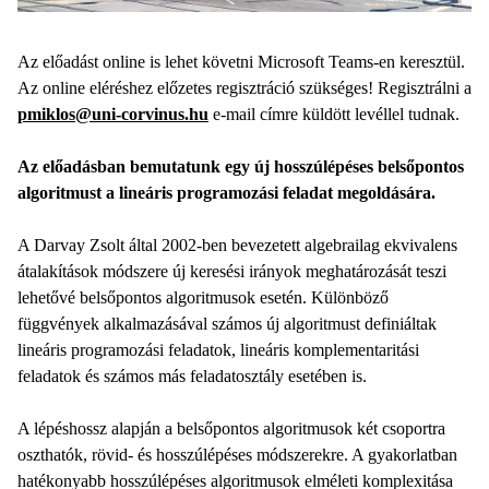
Az előadást online is lehet követni Microsoft Teams-en keresztül.
Az online eléréshez előzetes regisztráció szükséges! Regisztrálni a
pmiklos@uni-corvinus.hu
e-mail címre küldött levéllel tudnak.
Az előadásban bemutatunk egy új hosszúlépéses belsőpontos
algoritmust a lineáris programozási feladat megoldására.
A Darvay Zsolt által 2002-ben bevezetett algebrailag ekvivalens
átalakítások módszere új keresési irányok meghatározását teszi
lehetővé belsőpontos algoritmusok esetén. Különböző
függvények alkalmazásával számos új algoritmust definiáltak
lineáris programozási feladatok, lineáris komplementaritási
feladatok és számos más feladatosztály esetében is.
A lépéshossz alapján a belsőpontos algoritmusok két csoportra
oszthatók, rövid- és hosszúlépéses módszerekre. A gyakorlatban
hatékonyabb hosszúlépéses algoritmusok elméleti komplexitása