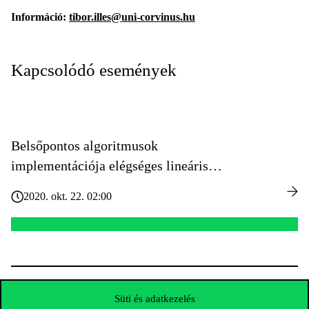
Információ:
tibor.illes@uni-corvinus.hu
Kapcsolódó események
Belsőpontos algoritmusok
implementációja elégséges lineáris
komplementaritási feladatok megoldására
2020. okt. 22. 02:00
KAPCSOLÓDÓ ESEMÉNYEK
Süti és adatkezelés