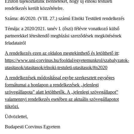
Ezúton tájékoztatunk Benneteket, hogy új elnöki testületi
rendelkezés került közzétételre.
Száma: 46/2020. (VIII. 27.) számú Elnöki Testületi rendelkezés
Témája: a 2020/2021. tanév I. (őszi) félévre vonatkozó külső
partnerekkel létesítendő megbízási szerződések megkötésének
feladatairól
A rendelkezés ezen az oldalon megtekinthető és letölthető itt
:
https://www.uni-corvinus.hu/fooldal/egyetemunkrol/szabalyzatok-
utasitasok/utasitasok/elnoki-testuleti-utasitasok/#n2020
A rendelkezések módosítással egybe szerkesztett egységes
formátumai a honlapon a rendelkezések „jelenlegi
szövegállapota” alatt letölthetők. A „jelenlegi szövegállapot”
valamennyi rendelkezés esetében az aktuális szövegállapotot
tükrözi.
Üdvözlettel,
Budapesti Corvinus Egyetem