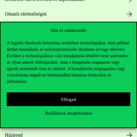
Oktatói elérhetőségek
HUB jelenlegi hallgatóinknak
Süti és adatkezelés
A legjobb élmények biztosítása érdekében technológiákat, mint például
Sajtó:
press@uni-corvinus.hu
sütiket használunk az eszközinformációk tárolására és/vagy elérésére.
Ezekhez a technológiákhoz való hozzájárulás lehetővé teszi számunkra
az olyan adatok feldolgozását, mint a böngészési magatartás vagy
egyedi azonosítók ezen az oldalon. A hozzájárulás megtagadása vagy
visszavonása negatívan befolyásolhat bizonyos funkciókat és
jellemzőket.
Hasznos linkek
Elfogad
Beállítások megtekintése
Nyitvatartás
Házirend