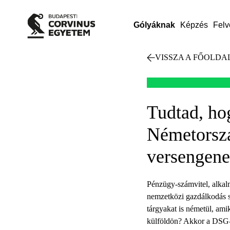
Gólyáknak
Képzés
Felv
VISSZA A FŐOLDA
Tudtad, ho
Németorszá
versengen
Pénzügy-számvitel, alkal
nemzetközi gazdálkodás s
tárgyakat is németül, am
külföldön? Akkor a DSG-t