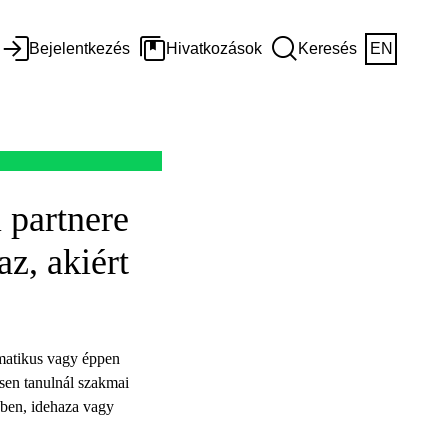
Bejelentkezés
Hivatkozások
Keresés
EN
 partnere
z, akiért
matikus vagy éppen
sen tanulnál szakmai
kben, idehaza vagy