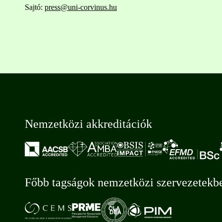
Sajtó:
press@uni-corvinus.hu
Nemzetközi akkreditációk
Főbb tagságok nemzetközi szervezetekb