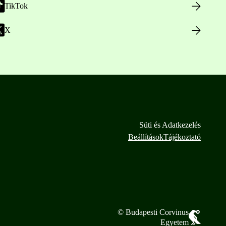
TikTok
X
Süti és Adatkezelés
Beállítások
Tájékoztató
© Budapesti Corvinus
Egyetem