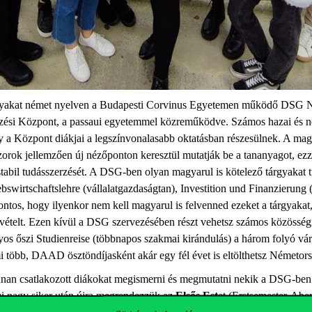
rgyakat német nyelven a Budapesti Corvinus Egyetemen működő DSG
si Központ, a passaui egyetemmel közreműködve. Számos hazai és n
 a Központ diákjai a legszínvonalasabb oktatásban részesülnek. A magy
orok jellemzően új nézőponton keresztül mutatják be a tananyagot, ezze
tabil tudásszerzését. A DSG-ben olyan magyarul is kötelező tárgyakat t
bswirtschaftslehre (vállalatgazdaságtan), Investition und Finanzierung 
tos, hogy ilyenkor nem kell magyarul is felvenned ezeket a tárgyakat, 
elvételt. Ezen kívül a DSG szervezésében részt vehetsz számos közössé
os őszi Studienreise (többnapos szakmai kirándulás) a három folyó vá
mi több, DAAD ösztöndíjasként akár egy fél évet is eltölthetsz Németor
nnan csatlakozott diákokat megismerni és megmutatni nekik a DSG-ben r
yi nagy siker után újra megrendezzük az
Elsős Est
et (Erstsemester-Abe