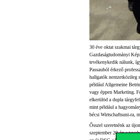
30 éve oktat szakmai tá
Gazdaságtudományi Képzé
tevékenykedik nálunk, így
Passauból érkező professz
hallgatók nemzetközileg s
például Allgemeine Betrie
vagy éppen Marketing. Fon
elkerülöd a dupla tárgyf
mint például a hagyomány
bécsi Wirtschaftsuni-ra, 
Ősszel szeretnénk az újo
szeptember 20-án a taval