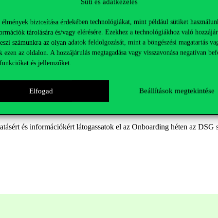
ismerhessék a szaktársaikat, az oktatókat és a központ demonstrátorait 
Süti és adatkezelés
 DSG igazgatójával, Huszák Lorettával, illetve alumnikkal is, akik mes
 élmények biztosítása érdekében technológiákat, mint például sütiket használun
 hogy hogyan tudták kamatoztatni a DSG-ben megszerzett tudást a szakm
ormációk tárolására és/vagy elérésére. Ezekhez a technológiákhoz való hozzájár
lehetőséged szabadon ismerkedni és a kapcsolati hálódat építeni. Ne h
teszi számunkra az olyan adatok feldolgozását, mint a böngészési magatartás va
tember 20-án!
k ezen az oldalon. A hozzájárulás megtagadása vagy visszavonása negatívan bef
funkciókat és jellemzőket.
pcsolatokra is nagy hangsúlyt fektetünk. Az idei első, egyik legizgal
ején
Kecskemétre a Mercedes gyárb
a lesz lehetőségünk ellátogatni. A
ance & Controlling területének vezetője fogja tartani. Utána megnézzük
Elfogad
Beállítások megtekintése
sztrálj minél hamarabb és legyél részese egy szuper napnak a Mercédesz
tatásért és információkért látogassatok el az Onboarding héten az DSG s