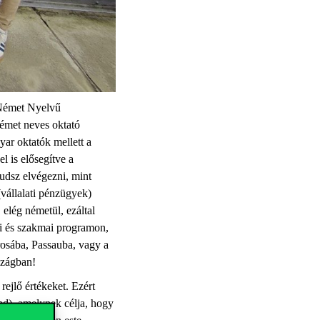
 Német Nyelvű
émet neves oktató
ar oktatók mellett a
l is elősegítve a
udsz elvégezni, mint
(vállalati pénzügyek)
elég németül, ezáltal
gi és szakmai programon,
rosába, Passauba, vagy a
szágban!
ejlő értékeket. Ezért
nd), amelynek célja, hogy