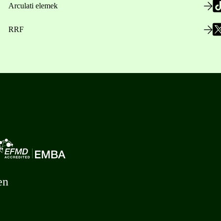
Arculati elemek
RRF
en