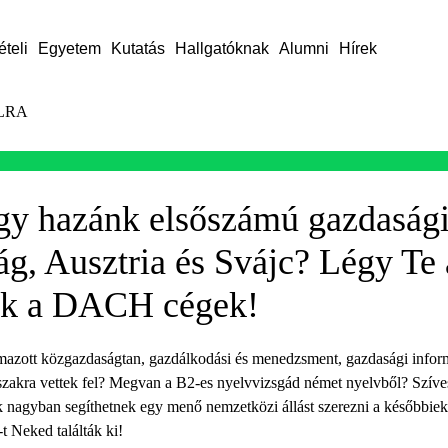
ételi
Egyetem
Kutatás
Hallgatóknak
Alumni
Hírek
LRA
gy hazánk elsőszámú gazdasági
g, Ausztria és Svájc? Légy Te a
ek a DACH cégek!
mazott közgazdaságtan, gazdálkodási és menedzsment, gazdasági infor
zakra vettek fel? Megvan a B2-es nyelvvizsgád német nyelvből? Szíve
ik nagyban segíthetnek egy menő nemzetközi állást szerezni a későbbie
 Neked találták ki!