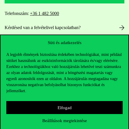
Telefonszám:
+36 1 482 5000
Kérdésed van a felvételivel kapcsolatban?
Oktatói elérhetőségek
Süti és adatkezelés
A legjobb élmények biztosítása érdekében technológiákat, mint például
HUB jelenlegi hallgatóinknak
sütiket használunk az eszközinformációk tárolására és/vagy elérésére.
Ezekhez a technológiákhoz való hozzájárulás lehetővé teszi számunkra
Sajtó:
press@uni-corvinus.hu
az olyan adatok feldolgozását, mint a böngészési magatartás vagy
egyedi azonosítók ezen az oldalon. A hozzájárulás megtagadása vagy
visszavonása negatívan befolyásolhat bizonyos funkciókat és
jellemzőket.
Elfogad
Hasznos linkek
Beállítások megtekintése