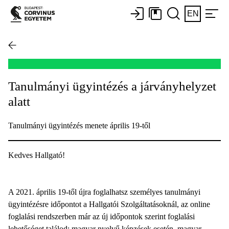
EN
Tanulmányi ügyintézés a járványhelyzet
alatt
Tanulmányi ügyintézés menete április 19-től
Kedves Hallgató!
A 2021. április 19-től újra foglalhatsz személyes tanulmányi
ügyintézésre időpontot a Hallgatói Szolgáltatásoknál, az online
foglalási rendszerben már az új időpontok szerint foglalási
lehetőséget találod:
magyar nyelvű képzések
esetén,
magyar