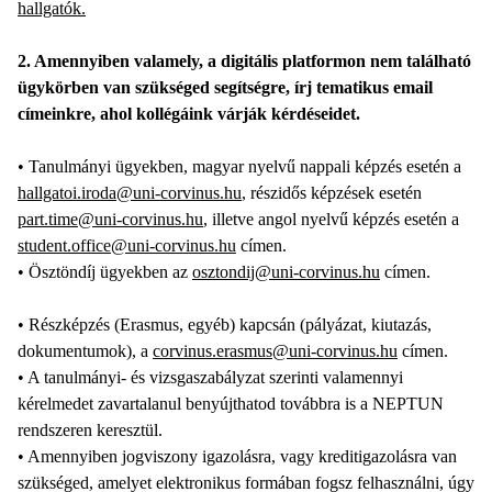
hallgatók.
2. Amennyiben valamely, a digitális platformon nem található
ügykörben van szükséged segítségre, írj tematikus email
címeinkre, ahol kollégáink várják kérdéseidet.
• Tanulmányi ügyekben, magyar nyelvű nappali képzés esetén a
hallgatoi.iroda@uni-corvinus.hu
, részidős képzések esetén
part.time@uni-corvinus.hu
, illetve angol nyelvű képzés esetén a
student.office@uni-corvinus.hu
címen.
• Ösztöndíj ügyekben az
osztondij@uni-corvinus.hu
címen.
• Részképzés (Erasmus, egyéb) kapcsán (pályázat, kiutazás,
dokumentumok), a
corvinus.erasmus@uni-corvinus.hu
címen.
• A tanulmányi- és vizsgaszabályzat szerinti valamennyi
kérelmedet zavartalanul benyújthatod továbbra is a NEPTUN
rendszeren keresztül.
• Amennyiben jogviszony igazolásra, vagy kreditigazolásra van
szükséged, amelyet elektronikus formában fogsz felhasználni, úgy