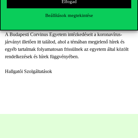
Elfogad
Kérjük, folyamatosan kövesd figyelemmel az egyetemi
kommunikációt, ahol naprakész tájékoztatásokat nyújtunk
Beállítások megtekintése
számodra.
A Budapesti Corvinus Egyetem intézkedéseit a koronavírus-
járványt illetően itt találod, ahol a témában megjelenő hírek és
egyéb tartalmak folyamatosan frissülnek az egyetem által közölt
rendelkezések és hírek függvényében.
Hallgatói Szolgáltatások