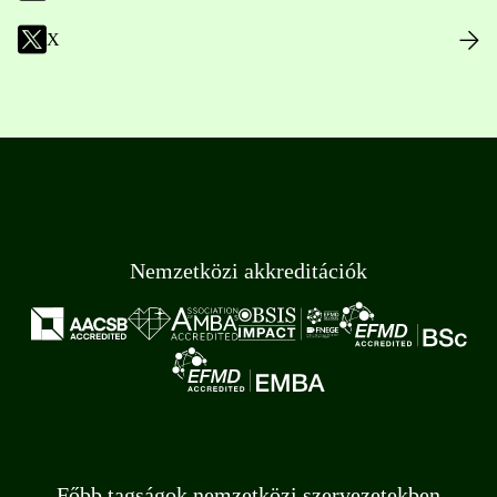
X
Nemzetközi akkreditációk
Főbb tagságok nemzetközi szervezetekben