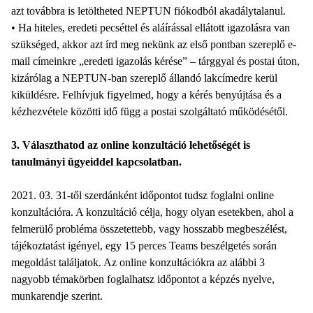
azt továbbra is letöltheted NEPTUN fiókodból akadálytalanul.
• Ha hiteles, eredeti pecséttel és aláírással ellátott igazolásra van
szükséged, akkor azt írd meg nekünk az első pontban szereplő e-
mail címeinkre „eredeti igazolás kérése” – tárggyal és postai úton,
kizárólag a NEPTUN-ban szereplő állandó lakcímedre kerül
kiküldésre. Felhívjuk figyelmed, hogy a kérés benyújtása és a
kézhezvétele közötti idő függ a postai szolgáltató működésétől.
3. Választhatod az online konzultáció lehetőségét is
tanulmányi ügyeiddel kapcsolatban.
2021. 03. 31-től szerdánként időpontot tudsz foglalni online
konzultációra. A konzultáció célja, hogy olyan esetekben, ahol a
felmerülő probléma összetettebb, vagy hosszabb megbeszélést,
tájékoztatást igényel, egy 15 perces Teams beszélgetés során
megoldást találjatok. Az online konzultációkra az alábbi 3
nagyobb témakörben foglalhatsz időpontot a képzés nyelve,
munkarendje szerint.