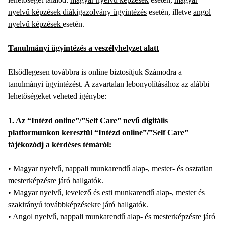
nyelvű képzések diákigazolvány ügyintézés
esetén, illetve
angol
nyelvű képzések
esetén.
Tanulmányi ügyintézés a veszélyhelyzet alatt
Elsődlegesen továbbra is online biztosítjuk Számodra a
tanulmányi ügyintézést. A zavartalan lebonyolításához az alábbi
lehetőségeket veheted igénybe:
1. Az “Intézd online”/”Self Care” nevű digitális
platformunkon keresztül “Intézd online”/”Self Care”
tájékozódj a kérdéses témáról:
•
Magyar nyelvű, nappali munkarendű alap-, mester- és osztatlan
mesterképzésre járó hallgatók.
•
Magyar nyelvű, levelező és esti munkarendű alap-, mester és
szakirányú továbbképzésekre járó hallgatók.
•
Angol nyelvű, nappali munkarendű alap- és mesterképzésre járó