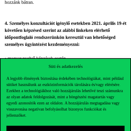
hozzánk bátran.
4. Személyes konzultációt igénylő esetekben 2021. április 19-ét
követően képzésed szerint az alábbi linkeken elérhető
időpontfoglaló rendszerünkön keresztül van lehetőséged
személyes ügyintézést kezdeményezni:
• magyar nyelvű képzések esetén
,
• magyar nyelvű képzések diákigazolvány ügyintézés esetén
,
Süti és adatkezelés
illetve
A legjobb élmények biztosítása érdekében technológiákat, mint például
• angol nyelvű képzések esetén
.
sütiket használunk az eszközinformációk tárolására és/vagy elérésére.
Ezekhez a technológiákhoz való hozzájárulás lehetővé teszi számunkra
az olyan adatok feldolgozását, mint a böngészési magatartás vagy
Figyelj arra, hogy minden elektronikus ügyintézést, levelezést
egyedi azonosítók ezen az oldalon. A hozzájárulás megtagadása vagy
kizárólag a
keresztnev.vezeteknev@stud.uni-corvinus.hu
visszavonása negatívan befolyásolhat bizonyos funkciókat és
email címről kezdeményezhetsz
, más magán email címekről
jellemzőket.
küldött levelek automatikusan visszautasításra kerülnek.