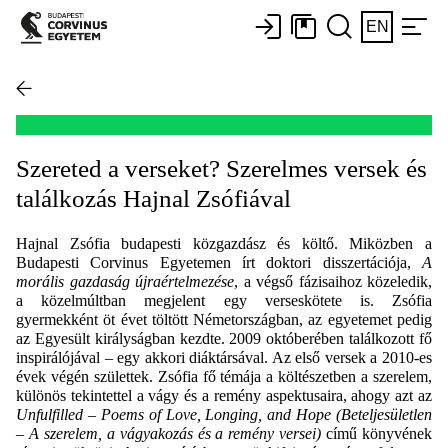
EN
Szereted a verseket? Szerelmes versek és
találkozás Hajnal Zsófiával
Hajnal Zsófia budapesti közgazdász és költő. Miközben a
Budapesti Corvinus Egyetemen írt doktori disszertációja,
A
morális gazdaság újraértelmezése
, a végső fázisaihoz közeledik,
a közelmúltban megjelent egy verseskötete is. Zsófia
gyermekként öt évet töltött Németországban, az egyetemet pedig
az Egyesült királyságban kezdte. 2009 októberében találkozott fő
inspirálójával – egy akkori diáktársával. Az első versek a 2010-es
évek végén születtek. Zsófia fő témája a költészetben a szerelem,
különös tekintettel a vágy és a remény aspektusaira, ahogy azt az
Unfulfilled – Poems of Love, Longing, and Hope (Beteljesületlen
– A szerelem, a vágyakozás és a remény versei)
című könyvének