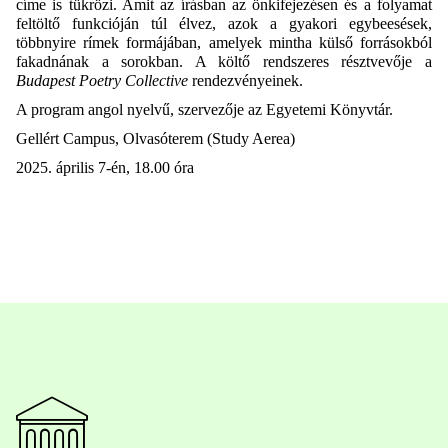
címe is tükrözi. Amit az írásban az önkifejezésen és a folyamat
feltöltő funkcióján túl élvez, azok a gyakori egybeesések,
többnyire rímek formájában, amelyek mintha külső forrásokból
fakadnának a sorokban. A költő rendszeres résztvevője a
Budapest Poetry Collective
rendezvényeinek.
A program angol nyelvű, szervezője az Egyetemi Könyvtár.
Gellért Campus, Olvasóterem (Study Aerea)
2025. április 7-én, 18.00 óra