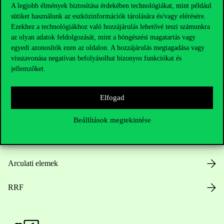
A legjobb élmények biztosítása érdekében technológiákat, mint például
sütiket használunk az eszközinformációk tárolására és/vagy elérésére.
Hasznos linkek
Ezekhez a technológiákhoz való hozzájárulás lehetővé teszi számunkra
az olyan adatok feldolgozását, mint a böngészési magatartás vagy
egyedi azonosítók ezen az oldalon. A hozzájárulás megtagadása vagy
visszavonása negatívan befolyásolhat bizonyos funkciókat és
Nyitvatartás
jellemzőket.
Házirend
Elfogad
Közérdekű adatok
Beállítások megtekintése
Karrier
Arculati elemek
RRF