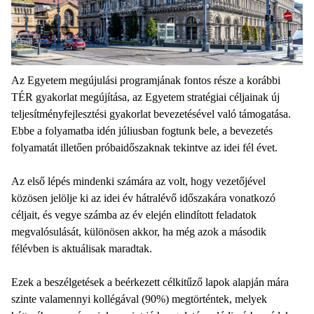
Az Egyetem megújulási programjának fontos része a korábbi
TÉR gyakorlat megújítása, az Egyetem stratégiai céljainak új
teljesítményfejlesztési gyakorlat bevezetésével való támogatása.
Ebbe a folyamatba idén júliusban fogtunk bele, a bevezetés
folyamatát illetően próbaidőszaknak tekintve az idei fél évet.
Az első lépés mindenki számára az volt, hogy vezetőjével
közösen jelölje ki az idei év hátralévő időszakára vonatkozó
céljait, és vegye számba az év elején elindított feladatok
megvalósulását, különösen akkor, ha még azok a második
félévben is aktuálisak maradtak.
Ezek a beszélgetések a beérkezett célkitűző lapok alapján mára
szinte valamennyi kollégával (90%) megtörténtek, melyek