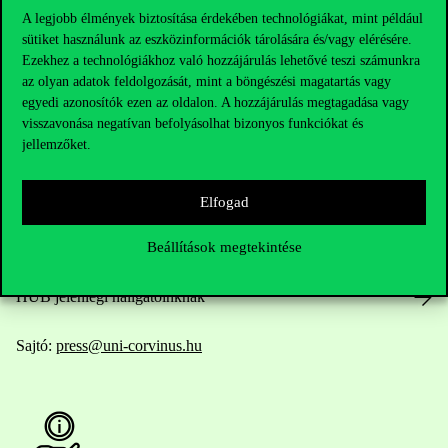
A legjobb élmények biztosítása érdekében technológiákat, mint például
sütiket használunk az eszközinformációk tárolására és/vagy elérésére.
Ezekhez a technológiákhoz való hozzájárulás lehetővé teszi számunkra
Elérhetőségek
az olyan adatok feldolgozását, mint a böngészési magatartás vagy
egyedi azonosítók ezen az oldalon. A hozzájárulás megtagadása vagy
visszavonása negatívan befolyásolhat bizonyos funkciókat és
jellemzőket.
Telefonszám:
+36 1 482 5000
Kérdésed van a felvételivel kapcsolatban?
Elfogad
Beállítások megtekintése
Oktatói elérhetőségek
HUB jelenlegi hallgatóinknak
Sajtó:
press@uni-corvinus.hu