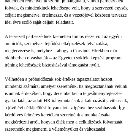
hátterében reményeink szerint jó hangulatú, valódi párbeszédek
folytak, és mindenkinek lehetősége volt, hogy a szervezeti egység
céljait megismerve, értelmezze, és a vezetőjével közösen tervezze
idei évre szóló saját céljait, feladatait.
A tervezett párbeszédnek kiemelten fontos része volt az egyéni
ambíciók, személyes fejlődési elképzelések felvázolása,
megtervezése is, melyhez – ahogy a Corvinus Hírekben már
októberben olvashatták – az Egyetem sokféle képzési program,
tréning lehetőségek biztosításával támogatást nyújt.
Vélhetően a próbaidőszak sok értékes tapasztalatot hozott
mindenki számára, amelyet szeretnénk, ha megosztanának velünk
is annak érdekében, hogy decemberben a teljesítményfejlesztés
gyakorlatát, az adott HR iránymutatások alkalmazását javíthassuk,
a jövő évi célkijelölési folyamatot az igényeihez szabhassuk. Így
kérdőíves felmérés keretében szeretnénk a munkatársakat
megkérdezni arról, hogyan élték meg a célkitűzések folyamatát,
szeretnénk megismerni a véleményüket és változtatási