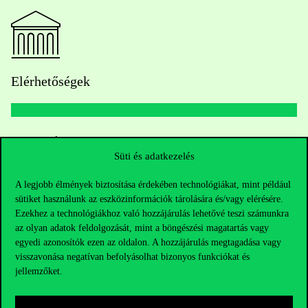
Elérhetőségek
Telefonszám:
+36 1 482 5000
Süti és adatkezelés
Kérdésed van a felvételivel kapcsolatban?
A legjobb élmények biztosítása érdekében technológiákat, mint például
sütiket használunk az eszközinformációk tárolására és/vagy elérésére.
Oktatói elérhetőségek
Ezekhez a technológiákhoz való hozzájárulás lehetővé teszi számunkra
az olyan adatok feldolgozását, mint a böngészési magatartás vagy
HUB jelenlegi hallgatóinknak
egyedi azonosítók ezen az oldalon. A hozzájárulás megtagadása vagy
visszavonása negatívan befolyásolhat bizonyos funkciókat és
jellemzőket.
Sajtó:
press@uni-corvinus.hu