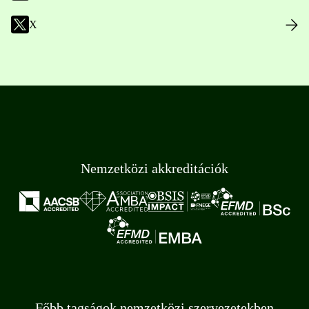
X
Nemzetközi akkreditációk
Főbb tagságok nemzetközi szervezetekben