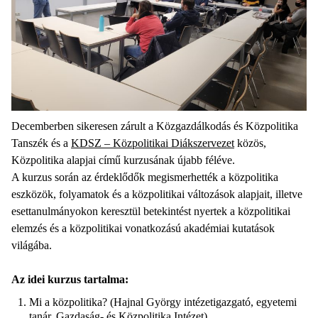
Decemberben sikeresen zárult a Közgazdálkodás és Közpolitika
Tanszék és a
KDSZ – Közpolitikai Diákszervezet
közös,
Közpolitika alapjai című kurzusának újabb féléve.
A kurzus során az érdeklődők megismerhették a közpolitika
eszközök, folyamatok és a közpolitikai változások alapjait, illetve
esettanulmányokon keresztül betekintést nyertek a közpolitikai
elemzés és a közpolitikai vonatkozású akadémiai kutatások
világába.
Az idei kurzus tartalma:
Mi a közpolitika? (Hajnal György intézetigazgató, egyetemi
tanár, Gazdaság- és Közpolitika Intézet)