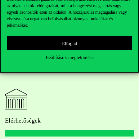
önkéntes szektor pontosabban értse a fiatalok és a bizonytalan
az olyan adatok feldolgozását, mint a böngészési magatartás vagy
érdeklődők visszatartó tényezőit, melyekre tudatosan
egyedi azonosítók ezen az oldalon. A hozzájárulás megtagadása vagy
építve növelhető a közösségi részvétel és a civil szervezetek
visszavonása negatívan befolyásolhat bizonyos funkciókat és
jellemzőket.
fenntarthatóbban működhetnek.
Elfogad
Beállítások megtekintése
Elérhetőségek