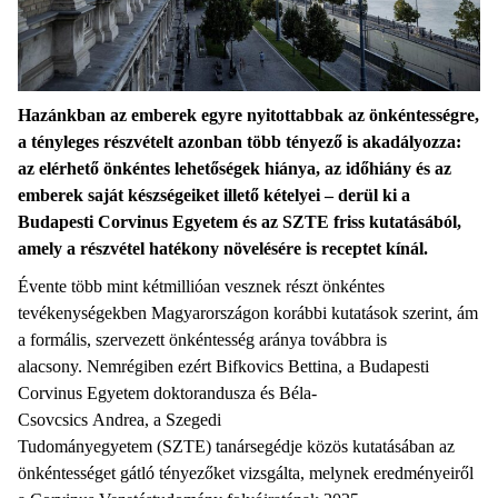
Hazánkban az emberek egyre nyitottabbak az önkéntességre,
a tényleges részvételt azonban több tényező is akadályozza:
az elérhető önkéntes lehetőségek hiánya, az időhiány és az
emberek saját készségeiket illető kételyei – derül ki a
Budapesti Corvinus Egyetem és az SZTE friss kutatásából,
amely a részvétel hatékony növelésére is receptet kínál.
Évente több mint kétmillióan vesznek részt önkéntes
tevékenységekben Magyarországon korábbi kutatások szerint, ám
a formális, szervezett önkéntesség aránya továbbra is
alacsony. Nemrégiben ezért Bifkovics Bettina, a Budapesti
Corvinus Egyetem doktorandusza és Béla-
Csovcsics Andrea, a Szegedi
Tudományegyetem (SZTE) tanársegédje közös kutatásában az
önkéntességet gátló tényezőket vizsgálta, melynek eredményeiről