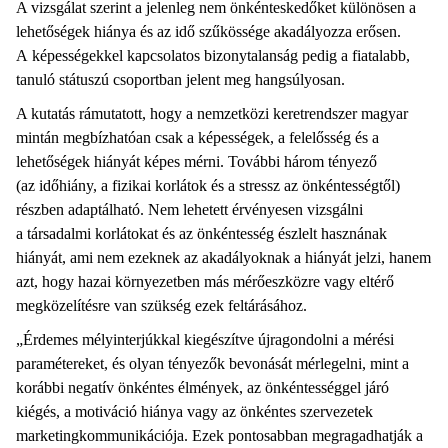
A vizsgálat szerint a jelenleg nem önkénteskedőket különösen a
lehetőségek hiánya és az idő szűkössége akadályozza erősen.
A képességekkel kapcsolatos bizonytalanság pedig a fiatalabb,
tanuló státuszú csoportban jelent meg hangsúlyosan.
A kutatás rámutatott, hogy a nemzetközi keretrendszer magyar
mintán megbízhatóan csak a képességek, a felelősség és a
lehetőségek hiányát képes mérni. További három tényező
(az időhiány, a fizikai korlátok és a stressz az önkéntességtől)
részben adaptálható. Nem lehetett érvényesen vizsgálni
a társadalmi korlátokat és az önkéntesség észlelt hasznának
hiányát, ami nem ezeknek az akadályoknak a hiányát jelzi, hanem
azt, hogy hazai környezetben más mérőeszközre vagy eltérő
megközelítésre van szükség ezek feltárásához.
„Érdemes mélyinterjúkkal kiegészítve újragondolni a mérési
paramétereket, és olyan tényezők bevonását mérlegelni, mint a
korábbi negatív önkéntes élmények, az önkéntességgel járó
kiégés, a motiváció hiánya vagy az önkéntes szervezetek
marketingkommunikációja. Ezek pontosabban megragadhatják a