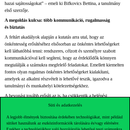
hazai sajátosságokat” – emeli ki Bifkovics Bettina, a tanulmány
első szerzője.
A megoldás kulcsa: több kommunikáció, rugalmasság
és biztatás
A feltárt akadályok alapján a kutatás arra utal, hogy az
önkéntesség erősítéséhez elsősorban az önkéntes lehetőségeket
kell láthatóbbá tenni: rendszeres, célzott és személyre szabott
kommunikációval kell segíteni, hogy az érdeklődők könnyen
megtalálják a számukra megfelelő feladatokat. Emellett kiemelten
fontos olyan rugalmas önkéntes lehetőségeket kialakítani,
amelyek az alkalmi részvételt is lehetővé teszik, igazodva a
tanulmányi és munkahelyi kötelezettségekhez.
A bevonást tovább erősíti az is, ha csökkentik a belépési
korlátokat, például világos feladatleírásokkal, támogató szervezeti
Süti és adatkezelés
kultúrával és a szükséges készségek fejlesztését segítő
támogatással.
A legjobb élmények biztosítása érdekében technológiákat, mint például
sütiket használunk az eszközinformációk tárolására és/vagy elérésére.
A kutatás hozzájárul ahhoz, hogy a hazai
Ezekhez a technológiákhoz való hozzájárulás lehetővé teszi számunkra