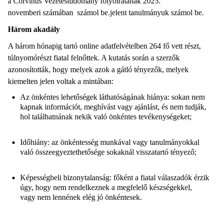
a Corvinus Vezetéstudomány folyóiratának 2025.
novemberi számában számol be.jelent tanulmányuk számol be.
Három akadály
A három hónapig tartó online adatfelvételben 264 fő vett részt,
túlnyomórészt fiatal felnőttek. A kutatás során a szerzők
azonosították, hogy melyek azok a gátló tényezők, melyek
kiemelten jelen voltak a mintában:
Az önkéntes lehetőségek láthatóságának hiánya: sokan nem
kapnak információt, meghívást vagy ajánlást, és nem tudják,
hol találhatnának nekik való önkéntes tevékenységeket;
Időhiány: az önkéntesség munkával vagy tanulmányokkal
való összeegyeztethetősége sokaknál visszatartó tényező;
Képességbeli bizonytalanság: főként a fiatal válaszadók érzik
úgy, hogy nem rendelkeznek a megfelelő készségekkel,
vagy nem lennének elég jó önkéntesek.