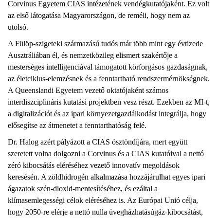
Corvinus Egyetem CIAS intézetének vendégkutatójaként. Ez volt
az első látogatása Magyarországon, de reméli, hogy nem az
utolsó.
A Fülöp-szigeteki származású tudós már több mint egy évtizede
Ausztráliában él, és nemzetközileg elismert szakértője a
mesterséges intelligenciával támogatott körforgásos gazdaságnak,
az életciklus-elemzésnek és a fenntartható rendszermérnökségnek.
A Queenslandi Egyetem vezető oktatójaként számos
interdiszciplináris kutatási projektben vesz részt. Ezekben az MI-t,
a digitalizációt és az ipari környezetgazdálkodást integrálja, hogy
elősegítse az átmenetet a fenntarthatóság felé.
Dr. Halog azért pályázott a CIAS ösztöndíjára, mert együtt
szeretett volna dolgozni a Corvinus és a CIAS kutatóival a nettó
zéró kibocsátás eléréséhez vezető innovatív megoldások
keresésén. A zöldhidrogén alkalmazása hozzájárulhat egyes ipari
ágazatok szén-dioxid-mentesítéséhez, és ezáltal a
klímasemlegességi célok eléréséhez is. Az Európai Unió célja,
hogy 2050-re elérje a nettó nulla üvegházhatásúgáz-kibocsátást,