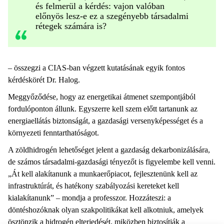
és felmerül a kérdés: vajon valóban
előnyös lesz-e ez a szegényebb társadalmi
rétegek számára is?
– összegzi a CIAS-ban végzett kutatásának egyik fontos
kérdéskörét Dr. Halog.
Meggyőződése, hogy az energetikai átmenet szempontjából
fordulóponton állunk. Egyszerre kell szem előtt tartanunk az
energiaellátás biztonságát, a gazdasági versenyképességet és a
környezeti fenntarthatóságot.
A zöldhidrogén lehetőséget jelent a gazdaság dekarbonizálására,
de számos társadalmi-gazdasági tényezőt is figyelembe kell venni.
„Át kell alakítanunk a munkaerőpiacot, fejlesztenünk kell az
infrastruktúrát, és hatékony szabályozási kereteket kell
kialakítanunk” – mondja a professzor. Hozzáteszi: a
döntéshozóknak olyan szakpolitikákat kell alkotniuk, amelyek
ösztönzik a hidrogén elterjedését, miközben biztosítják a