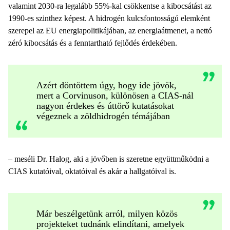
valamint 2030-ra legalább 55%-kal csökkentse a kibocsátást az
1990-es szinthez képest. A hidrogén kulcsfontosságú elemként
szerepel az EU energiapolitikájában, az energiaátmenet, a nettó
zéró kibocsátás és a fenntartható fejlődés érdekében.
Azért döntöttem úgy, hogy ide jövök,
mert a Corvinuson, különösen a CIAS-nál
nagyon érdekes és úttörő kutatásokat
végeznek a zöldhidrogén témájában
– meséli Dr. Halog, aki a jövőben is szeretne együttműködni a
CIAS kutatóival, oktatóival és akár a hallgatóival is.
Már beszélgetünk arról, milyen közös
projekteket tudnánk elindítani, amelyek