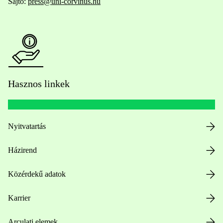
Sajtó:
press@uni-corvinus.hu
Hasznos linkek
Nyitvatartás
Házirend
Közérdekű adatok
Karrier
Arculati elemek