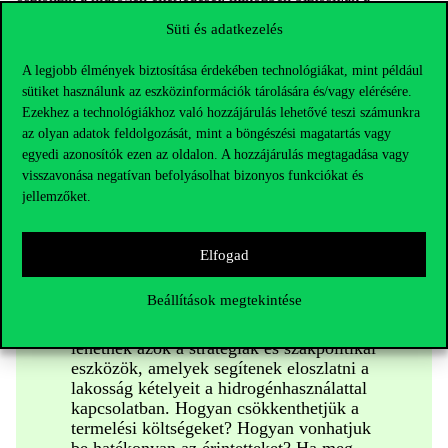
gazdasági ellenálló képességet, a társadalmi befogadást és az
Süti és adatkezelés
igazságosságot is – hogy ne csak néhányan profitáljanak a
fejlesztésekből, hanem mindenki.
A legjobb élmények biztosítása érdekében technológiákat, mint például
sütiket használunk az eszközinformációk tárolására és/vagy elérésére.
Sokan kételkednek a zöldhidrogén alkalmazásában, mondván,
Ezekhez a technológiákhoz való hozzájárulás lehetővé teszi számunkra
hogy túl drága az előállítása és nem is annyira környezetbarát.
az olyan adatok feldolgozását, mint a böngészési magatartás vagy
egyedi azonosítók ezen az oldalon. A hozzájárulás megtagadása vagy
visszavonása negatívan befolyásolhat bizonyos funkciókat és
jellemzőket.
Azért végzem ezt a kutatást, mert
szeretném megismerni a nyilvánosság
véleményét is. Magyarország például
Elfogad
jelentős mértékben támaszkodik a
meglévő gázinfrastruktúrára – a hidrogén
Beállítások megtekintése
bevezetése kormányzati támogatást is
igényel. Arra keresem a választ, mik
lehetnek azok a stratégiák és szakpolitikai
eszközök, amelyek segítenek eloszlatni a
lakosság kételyeit a hidrogénhasználattal
kapcsolatban. Hogyan csökkenthetjük a
termelési költségeket? Hogyan vonhatjuk
be hatékonyan az érintetteket? Ha meg