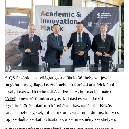
A QS felsőoktatási világrangsor előkelő 36. helyezettjével
megkötött megállapodás értelmében a forrásokat a felek által
tavaly tavasszal létrehozott
Akadémiai és innovációs mátrix
(AIM)
elnevezésű tudományos, kutatási és vállalkozói
együttműködési platform irányítására használják fel. Közös
kutatási helyiségeket, infrastruktúrát, valamint adminisztratív és
jogi szolgáltatásokat biztosítanak a két intézmény székhelyén.