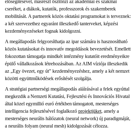
elősegítésével, másrészt ösztönzi az akadémiai és szakmai
cseréket, a diákok, kutatók, professzorok és szakemberek
mobilitását. A partnerek közös oktatási programokat is terveznek:
a két szervezethez egyaránt illeszkedő tanterveket, képzési
kezdeményezéseket fognak kidolgozni.
A megállapodás felgyorsíthatja az ipar számára is hasznosítható
közös kutatásokat és innovatív megoldások bevezetését. Emellett
fokozottan támogatja mindkét intézmény kutatóit eredményeikre
épülő vállalkozások létrehozásában. Az AIM víziója illeszkedik
az „Egy övezet, egy út” kezdeményezéshez, amely a két nemzet
közötti együttműködések erősítését szolgálja.
A stratégiai partnerségi megállapodás aláírásával a felek egyúttal
megkezdik a Nemzeti Kutatási, Fejlesztési és Innovációs Hivatal
által közel egymillió euró értékben támogatott, mesterséges
intelligencia fejlesztésével foglalkozó
projektjüket
, amely a
mesterséges neurális hálózatok (neural network) új paradigmáját,
a neurális folyam (neural mesh) kidolgozását célozza.