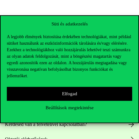
Süti és adatkezelés
A legjobb élmények biztosítása érdekében technológiákat, mint például
sütiket használunk az eszközinformációk tárolására és/vagy elérésére.
Ezekhez a technológiákhoz való hozzájárulás lehetővé teszi számunkra
az olyan adatok feldolgozását, mint a böngészési magatartás vagy
egyedi azonosítók ezen az oldalon. A hozzájárulás megtagadása vagy
visszavonása negatívan befolyásolhat bizonyos funkciókat és
jellemzőket.
Elérhetőségek
Elfogad
Beállítások megtekintése
Telefonszám:
+36 1 482 5000
Kérdésed van a felvételivel kapcsolatban?