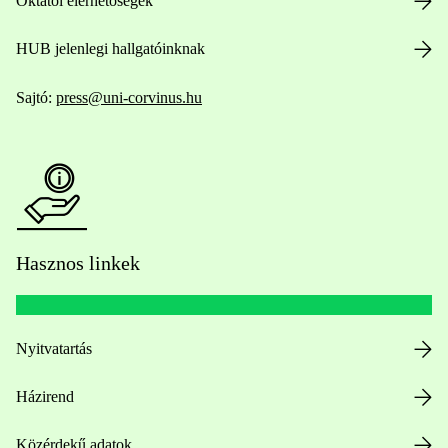
Oktatói elérhetőségek
HUB jelenlegi hallgatóinknak
Sajtó:
press@uni-corvinus.hu
Hasznos linkek
Nyitvatartás
Házirend
Közérdekű adatok