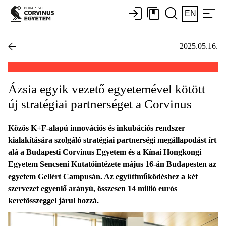
EN
2025.05.16.
Ázsia egyik vezető egyetemével kötött
új stratégiai partnerséget a Corvinus
Közös K+F-alapú innovációs és inkubációs rendszer
kialakítására szolgáló stratégiai partnerségi megállapodást írt
alá a Budapesti Corvinus Egyetem és a Kínai Hongkongi
Egyetem Sencseni Kutatóintézete május 16-án Budapesten az
egyetem Gellért Campusán. Az együttműködéshez a két
szervezet egyenlő arányú, összesen 14 millió eurós
keretösszeggel járul hozzá.