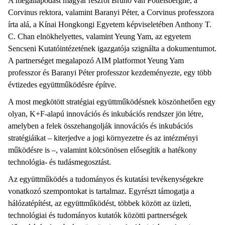
A megállapodást magyar részről Bruno van Pottelsberghe, a
Corvinus rektora, valamint Baranyi Péter, a Corvinus professzora
írta alá, a Kínai Hongkongi Egyetem képviseletében Anthony T.
C. Chan elnökhelyettes, valamint Yeung Yam, az egyetem
Sencseni Kutatóintézetének igazgatója szignálta a dokumentumot.
A partnerséget megalapozó AIM platformot Yeung Yam
professzor és Baranyi Péter professzor kezdeményezte, egy több
évtizedes együttműködésre építve.
A most megkötött stratégiai együttműködésnek köszönhetően egy
olyan, K+F-alapú innovációs és inkubációs rendszer jön létre,
amelyben a felek összehangolják innovációs és inkubációs
stratégiáikat – kiterjedve a jogi környezetre és az intézményi
működésre is –, valamint kölcsönösen elősegítik a hatékony
technológia- és tudásmegosztást.
Az együttműködés a tudományos és kutatási tevékenységekre
vonatkozó szempontokat is tartalmaz. Egyrészt támogatja a
hálózatépítést, az együttműködést, többek között az üzleti,
technológiai és tudományos kutatók közötti partnerségek