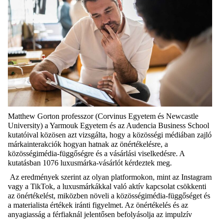
Matthew Gorton professzor (Corvinus Egyetem és Newcastle
University) a Yarmouk Egyetem és az Audencia Business School
kutatóival közösen azt vizsgálta, hogy a közösségi médiában zajló
márkainterakciók hogyan hatnak az önértékelésre, a
közösségimédia-függőségre és a vásárlási viselkedésre. A
kutatásban 1076 luxusmárka-vásárlót kérdeztek meg.
Az eredmények szerint az olyan platformokon, mint az Instagram
vagy a TikTok, a luxusmárkákkal való aktív kapcsolat csökkenti
az önértékelést, miközben növeli a közösségimédia-függőséget és
a materialista értékek iránti figyelmet. Az önértékelés és az
anyagiasság a férfiaknál jelentősen befolyásolja az impulzív