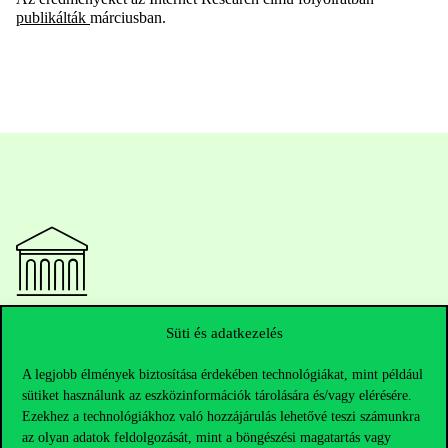
publikálták
márciusban.
Elérhetőségek
Süti és adatkezelés
A legjobb élmények biztosítása érdekében technológiákat, mint például
sütiket használunk az eszközinformációk tárolására és/vagy elérésére.
Telefonszám:
+36 1 482 5000
Ezekhez a technológiákhoz való hozzájárulás lehetővé teszi számunkra
az olyan adatok feldolgozását, mint a böngészési magatartás vagy