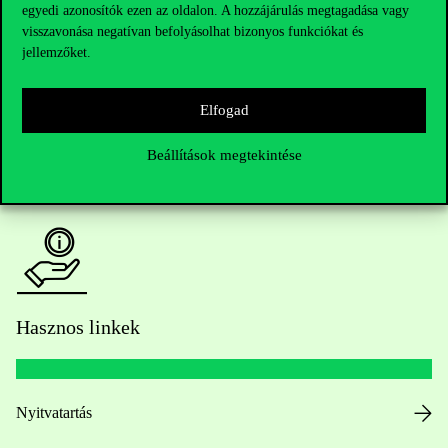
egyedi azonosítók ezen az oldalon. A hozzájárulás megtagadása vagy
Kérdésed van a felvételivel kapcsolatban?
visszavonása negatívan befolyásolhat bizonyos funkciókat és
jellemzőket.
Oktatói elérhetőségek
Elfogad
HUB jelenlegi hallgatóinknak
Beállítások megtekintése
Sajtó:
press@uni-corvinus.hu
Hasznos linkek
Nyitvatartás