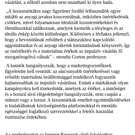
vásárlást, a nőknél azonban nem mutatható ki ilyen hatás.
„A luxusmárkákra nagy figyelmet fordító felhasználók egyre
inkább az anyagi javakra koncentrálnak, miközben önértékelésük
csökken, mivel folyamatosan idealizált luxustermékekkel és
életstílusokkal találkoznak, amelyek kiemelik a tényleges és az
ideális énkép közötti különbséget. Különösen a férfiakra jellemző,
hogy a bevonódásuk erősítheti a státuszukhoz kapcsolódó
aggodalmaikat és az anyagi sikerük kimutatásának kényszerét, így
az önértékelés és a materialista értékek az impulzív vásárlás fő
mozgatórugóivá válnak” – mondta Gorton professzor.
A kutatók hangsúlyozzák, hogy a marketingvezetőknek
figyelembe kell venniük: az alacsonyabb önértékeléssel vagy
erősebb materialista beállítottsággal rendelkező fogyasztók
hajlamosabbak az impulzív vásárlásra. Emiatt a márkáknak olyan
kampányokra kell törekedniük, amelyek az értéket, a minőséget
és a hosszú távú elégedettséget hangsúlyozzák, nem csupán a
státuszt vagy a luxust. A luxusmárkák emellett együttműködéseket
is kialakíthatnak közösségimédia-platformokkal és mentális
egészséggel foglalkozó szervezetekkel a felelős használat
ösztönzése érdekében.
Az eredményeket az Internet Research című folyóiratban