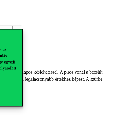
k az
ulás
gy egyedi
olyásolhat
yében 21 napos késleltetéssel. A piros vonal a becsült
 helyzetben a legalacsonyabb értékhez képest. A szürke