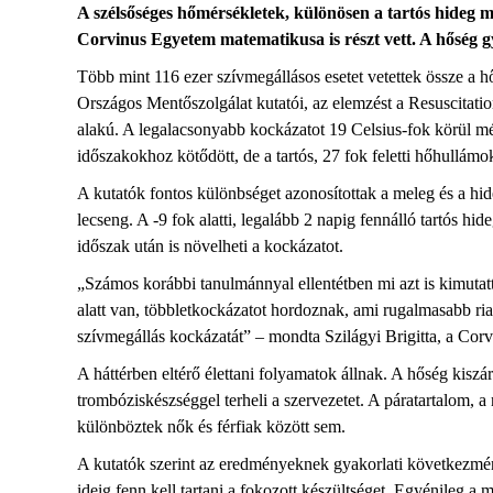
A szélsőséges hőmérsékletek, különösen a tartós hideg m
Corvinus Egyetem matematikusa is részt vett. A hőség gyo
Több mint 116 ezer szívmegállásos esetet vetettek össze 
Országos Mentőszolgálat kutatói, az elemzést a Resuscitati
alakú. A legalacsonyabb kockázatot 19 Celsius-fok körül mé
időszakokhoz kötődött, de a tartós, 27 fok feletti hőhullámo
A kutatók fontos különbséget azonosítottak a meleg és a hid
lecseng. A -9 fok alatti, legalább 2 napig fennálló tartós hid
időszak után is növelheti a kockázatot.
„Számos korábbi tanulmánnyal ellentétben mi azt is kimut
alatt van, többletkockázatot hordoznak, ami rugalmasabb ria
szívmegállás kockázatát” – mondta Szilágyi Brigitta, a Cor
A háttérben eltérő élettani folyamatok állnak. A hőség kiszá
trombóziskészséggel terheli a szervezetet. A páratartalom,
különböztek nők és férfiak között sem.
A kutatók szerint az eredményeknek gyakorlati következmé
ideig fenn kell tartani a fokozott készültséget. Egyénileg a 