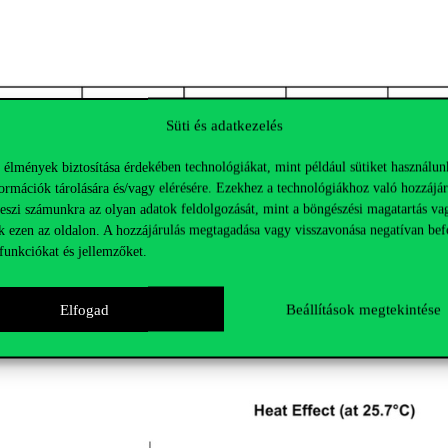
Süti és adatkezelés
 élmények biztosítása érdekében technológiákat, mint például sütiket használun
ormációk tárolására és/vagy elérésére. Ezekhez a technológiákhoz való hozzájár
teszi számunkra az olyan adatok feldolgozását, mint a böngészési magatartás va
k ezen az oldalon. A hozzájárulás megtagadása vagy visszavonása negatívan bef
ockázata közötti kumulatív összefüggés a napi átlaghőmérséklet függvén
funkciókat és jellemzőket.
si aránya mennyivel magasabb vagy alacsonyabb egy adott hőmérsékleti
Elfogad
Beállítások megtekintése