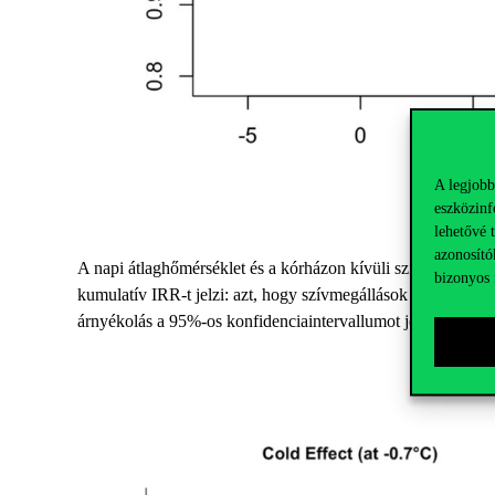
A legjobb
eszközinf
lehetővé 
azonosító
A napi átlaghőmérséklet és a kórházon kívüli szívmegállás k
bizonyos 
kumulatív IRR-t jelzi: azt, hogy szívmegállások előfordulá
árnyékolás a 95%-os konfidenciaintervallumot jelöli.