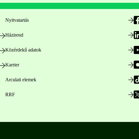
Nyitvatartás
Házirend
Közérdekű adatok
Karrier
Arculati elemek
RRF