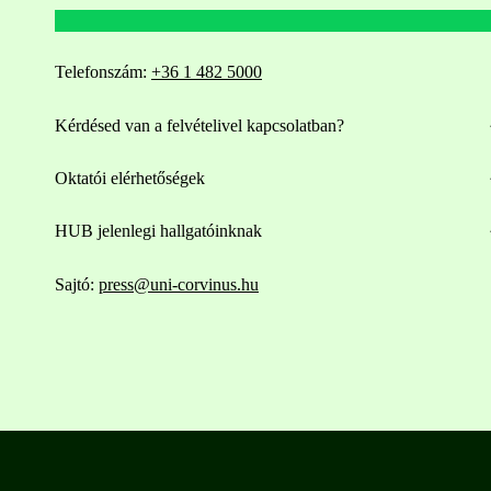
Telefonszám:
+36 1 482 5000
Kérdésed van a felvételivel kapcsolatban?
Oktatói elérhetőségek
HUB jelenlegi hallgatóinknak
Sajtó:
press@uni-corvinus.hu