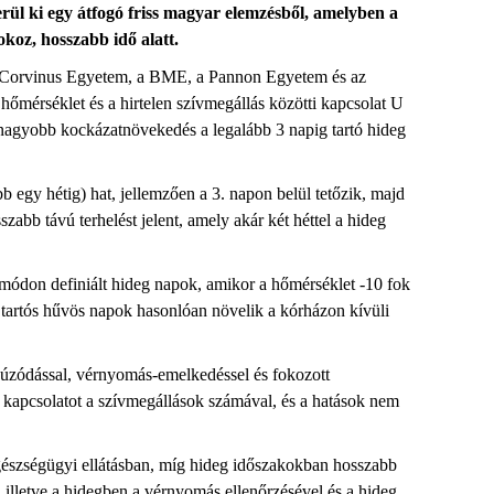
rül ki egy átfogó friss magyar elemzésből, amelyben a
okoz, hosszabb idő alatt.
 a Corvinus Egyetem, a BME, a Pannon Egyetem és az
hőmérséklet és a hirtelen szívmegállás közötti kapcsolat U
egnagyobb kockázatnövekedés a legalább 3 napig tartó hideg
 egy hétig) hat, jellemzően a 3. napon belül tetőzik, majd
szabb távú terhelést jelent, amely akár két héttel a hideg
ódon definiált hideg napok, amikor a hőmérséklet -10 fok
a tartós hűvös napok hasonlóan növelik a kórházon kívüli
zehúzódással, vérnyomás-emelkedéssel és fokozott
k kapcsolatot a szívmegállások számával, és a hatások nem
gészségügyi ellátásban, míg hideg időszakokban hosszabb
l, illetve a hidegben a vérnyomás ellenőrzésével és a hideg