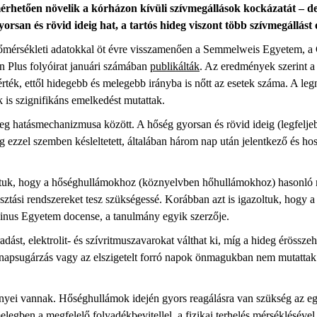
érhetően növelik a kórházon kívüli szívmegállások kockázatát – de
rsan és rövid ideig hat, a tartós hideg viszont több szívmegállást 
a hőmérsékleti adatokkal öt évre visszamenően a Semmelweis Egyetem,
on Plus folyóirat januári számában
publikálták
. Az eredmények szerint a 
rték, ettől hidegebb és melegebb irányba is nőtt az esetek száma. A l
k is szignifikáns emelkedést mutattak.
eg hatásmechanizmusa között. A hőség gyorsan és rövid ideig (legfeljebb
eg ezzel szemben késleltetett, általában három nap után jelentkező és hos
attuk, hogy a hőséghullámokhoz (köznyelvben hőhullámokhoz) hasonló m
sztási rendszereket tesz szükségessé. Korábban azt is igazoltuk, hogy 
vinus Egyetem docense, a tanulmány egyik szerzője.
radást, elektrolit- és szívritmuszavarokat válthat ki, míg a hideg éröss
 a napsugárzás vagy az elszigetelt forró napok önmagukban nem mutatta
nyei vannak. Hőséghullámok idején gyors reagálásra van szükség az e
melegben a megfelelő folyadékbevitellel, a fizikai terhelés mérsékléséve