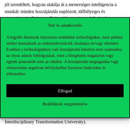
jól szemlélteti, hogyan alakítja át a mesterséges intelligencia a
munkát: minden hozzájárulás naplózott, időbélyeges és
visszakövethető. A szerzők becslése szerint az MI-alapú
Süti és adatkezelés
kódolóeszközök már most évente több tízmilliárd dollárnyi értéket
teremtenek az amerikai gazdaságban, bár a pontos összeg
A legjobb élmények biztosítása érdekében technológiákat, mint például
továbbra is bizonytalan.
sütiket használunk az eszközinformációk tárolására és/vagy elérésére.
Az adaptáció gyors, de nagyon eltérő, országok és egyének
Ezekhez a technológiákhoz való hozzájárulás lehetővé teszi számunkra
az olyan adatok feldolgozását, mint a böngészési magatartás vagy
között egyaránt. Ez arra utal, hogy a mesterséges intelligencia
egyedi azonosítók ezen az oldalon. A hozzájárulás megtagadása vagy
nem egy automatikus, különbségeket csökkentő technológia,
visszavonása negatívan befolyásolhat bizonyos funkciókat és
hanem egy olyan eszköz, amely a meglévő egyenlőtlenségeket
jellemzőket.
képes felerősíteni.
Az
elemzés
január 22-én jelent meg a Science-ban, szerzői:
Elfogad
Simone Daniotti (Utrechti Egyetem, Complexity Science Hub,
Bécs) Johannes Wachs (Corvinus Egyetem, KRTK, Complexity
Beállítások megtekintése
Science Hub – Bécs) Xiangnan Feng (Complexity Science Hub –
Bécs) Frank Neffke (Complexity Science Hub – Bécs, IT:U
Interdisciplinary Transformation University).