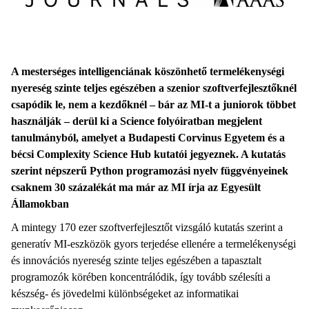
A mesterséges intelligenciának köszönhető termelékenységi
nyereség szinte teljes egészében a szenior szoftverfejlesztőknél
csapódik le, nem a kezdőknél – bár az MI-t a juniorok többet
használják – derül ki a Science folyóiratban megjelent
tanulmányból, amelyet a Budapesti Corvinus Egyetem és a
bécsi Complexity Science Hub kutatói jegyeznek. A kutatás
szerint népszerű Python programozási nyelv függvényeinek
csaknem 30 százalékát ma már az MI írja az Egyesült
Államokban
A mintegy 170 ezer szoftverfejlesztőt vizsgáló kutatás szerint a
generatív MI-eszközök gyors terjedése ellenére a termelékenységi
és innovációs nyereség szinte teljes egészében a tapasztalt
programozók körében koncentrálódik, így tovább szélesíti a
készség- és jövedelmi különbségeket az informatikai