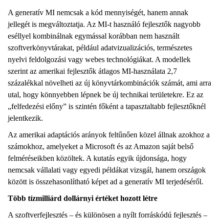
A generatív MI nemcsak a kód mennyiségét, hanem annak
jellegét is megváltoztatja. Az MI-t használó fejlesztők nagyobb
eséllyel kombinálnak egymással korábban nem használt
szoftverkönyvtárakat, például adatvizualizációs, természetes
nyelvi feldolgozási vagy webes technológiákat. A modellek
szerint az amerikai fejlesztők átlagos MI-használata 2,7
százalékkal növelheti az új könyvtárkombinációk számát, ami arra
utal, hogy könnyebben lépnek be új technikai területekre. Ez az
„felfedezési előny” is szintén főként a tapasztaltabb fejlesztőknél
jelentkezik.
Az amerikai adaptációs arányok feltűnően közel állnak azokhoz a
számokhoz, amelyeket a Microsoft és az Amazon saját belső
felméréseikben közöltek. A kutatás egyik újdonsága, hogy
nemcsak vállalati vagy egyedi példákat vizsgál, hanem országok
között is összehasonlítható képet ad a generatív MI terjedéséről.
Több tízmilliárd dollárnyi értéket hozott létre
A szoftverfejlesztés – és különösen a nyílt forráskódú fejlesztés –