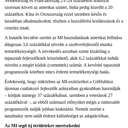
Németország és Franciaország 23–24 százalékos aránnyal
szorosan követi az amerikai szintet, India pedig közelíti a 20
százalékot. Kína és Oroszország ezzel szemben későn és
lassabban alkalmazkodott, részben a hozzáférési korlátozások és a
cenzúra miatt.
A kutatók becslése szerint az MI használatának amerikai felfutása
átlagosan 3,6 százalékkal növelte a szoftverfejlesztői munka
termelékenységét. A növekedés azonban szinte kizárólag a
tapasztalt fejlesztőknek köszönhető, akik 6,2 százalékkal tudták
növelni a megírt kódok (commitek) számát. A kevésbé tapasztalt
programozók körében nincs érdemi termelékenységi hatás.
Érdekesség, hogy miközben az MI-eszközöket a GitHubhoz
újonnan csatlakozó fejlesztők arányaiban gyakrabban használják
– kódjuk mintegy 37 százalékában, szemben a veteránok 27
százalékával –, az ebből származó előnyöket mégis a rutinosabb
programozók tudják jobban kiaknázni. Nemek szerint a
tanulmány nem talált érdemi különbséget az adaptációban.
Az MI segít új területekre merészkedni