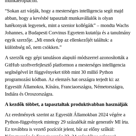
munkaerőpiacon.
“Sokan azt várják, hogy a mesterséges intelligencia segít majd
abban, hogy a kevésbé tapasztalt munkavállalók is olyan
hatékonyak legyenek, mint a szenior kollégáik” – mondta Wachs
Johannes, a Budapesti Corvinus Egyetem kutatója és a tanulmány
egyik szerzője. „Mi ennek épp az ellenkezőjét találtuk: a
különbség nő, nem csökken.”
A szerzők egy gépi tanuláson alapuló módszerrel azonosították a
GitHub szoftverfejlesztő platformon a mesterséges intelligencia
segítségével írt függvényeket több mint 30 millió Python
programozási kódban. Az elemzés hat országra terjedt ki: az
Egyesült Államokra, Kínára, Franciaországra, Németországra,
Indiára és Oroszországra.
A kezdők többet, a tapasztaltak produktívabban használják
Az eredmények szerint az Egyesült Államokban 2024 végére a
Python-függvények mintegy 29 százalékát már generatív MI írta.
Ez továbbra is vezető pozíciót jelent, bár az előny szűkül: