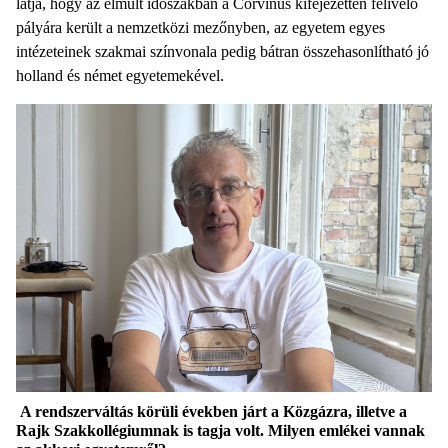
látja, hogy az elmúlt időszakban a Corvinus kifejezetten felívelő
pályára került a nemzetközi mezőnyben, az egyetem egyes
intézeteinek szakmai színvonala pedig bátran összehasonlítható jó
holland és német egyetemekével.
A rendszerváltás körüli években járt a Közgázra, illetve a
Rajk Szakkollégiumnak is tagja volt. Milyen emlékei vannak