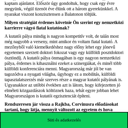
kaptam ajánlatot. Először úgy gondoltuk, hogy csak egy évre
megyünk, végül tizenöt éve élünk ott a három gyerekünkkel. A
nyarakat viszont konzisztensen a Balatonon töltjük.
Milyen stratégiát érdemes követnie Ön szerint egy nemzetközi
karrierre vágyó fiatal kutatónak?
A kutatói pálya mindig is nagyon kompetitív volt, de talán most
még nagyobb a verseny, mint amikor én voltam fiatal kutató. A
mezőnyből való kiemelkedéshez nagy előny lehet egy jónevű
egyetemen szerzett doktori fokozat vagy egy külföldi posztdoktori
ösztöndíj. A kutatói pálya önmagában is egy nagyon nemzetközi
pálya, érdemes is kihasználni ezeket a szinergiákat, és minél több
külföldi konferenciára menni. Magyarország már jól be van
tagozódva a nyugati világba, úgyhogy ez a mobilitás, külföldi
tapasztalatszerzés már szerves része a magyar kutatói pályának is.
Ugyanakkor az utóbbi években azt is látom, hogy kifejezetten jó
elméleti közgazdászok költöznek haza, tehát egyre jobban lehet
Magyarországon is kutatói egzisztenciát építeni.
Rendszeresen jár vissza a Rajkba, Corvinusra előadásokat
tartani, hogy látja, mennyit változott az egyetem és hova
sorolható a nemzetközi felsőoktatási mezőnyben?
Süti és adatkezelés
Tanítok Oxfordban és járok kutatószemináriumokra előadni sok