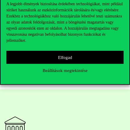
nyugat-európai egyetemre is. Innen nézve mondom, hogy én az
A legjobb élmények biztosítása érdekében technológiákat, mint például
elmúlt időszakban már nem tapasztalok nagy különbségeket
sütiket használunk az eszközinformációk tárolására és/vagy elérésére.
például egy holland egyetem vagy a Corvinus
Ezekhez a technológiákhoz való hozzájárulás lehetővé teszi számunkra
kutatószemináriumai között. A Közgazdasági Intézetet ismerem
az olyan adatok feldolgozását, mint a böngészési magatartás vagy
jobban, de tudom, hogy arra például egész Európában egy magas
szakmai színvonalon működő intézetként gondolnak a kollégák.
egyedi azonosítók ezen az oldalon. A hozzájárulás megtagadása vagy
Nem véletlenül tudnak az Intézet munkatársai mindig nagy
visszavonása negatívan befolyásolhat bizonyos funkciókat és
neveket behúzni a nemzetközi konferenciáikra a szakmából.
jellemzőket.
Szerintem a Corvinus egy kifejezetten felívelő pályán lévő
egyetem most, ami bátran fel tudja venni a versenyt jó nyugati
német, francia, olasz vagy holland egyetemekkel.
Elfogad
Beállítások megtekintése