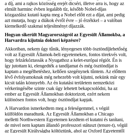
a díj, ami a rajkos közösség erejét dicséri, illetve arra is, hogy az
elmúlt harminc évben legalább tíz, később Nobel-díjas
közgazdász kutató kapta meg a Nobel előtt ezt a díjat, ami pedig
azt mutatja, hogy a diákok évről évre – jó érzékkel – a valóban
kiemelkedő szakmai teljesítményt díjazzák.
Hogyan sikerült Magyarországról az Egyesült Államokba, a
Harvardra kijutnia doktori képzésre?
Akkoriban, nekem úgy tűnik, lényegesen több ösztöndíjlehetőség
volt az Egyesült Államok-beli egyetemeken, fontos törekvés volt,
hogy felzárkóztassák a Nyugathoz a kelet-európai régiót. Én is
így jutottam ki, elengedték a tandíjamat és még ösztöndíjat is
kaptam a megélhetéshez, kellően szegénynek tűntem. Az előttem
lévő évfolyamoknak még nehezebb volt kijutni, nekünk már egy
kicsit talán könnyebb. Az én kutatási területem nemzetközi
vérkeringésébe szinte csak úgy lehetett bekapcsolódni, ha az
ember az Egyesült Államokban doktorizott, ezért nekem
különösen fontos volt, hogy ösztöndíjat kapjak.
A Harvardon ismerkedtem meg a feleségemmel, s végül
külföldön maradtunk. Az Egyesült Államokban a Chicago
melletti Northwestern Egyetemen kezdtem el kutatni és tanítani,
de mivel nem kaptam állandó professzori státuszt (tenure-t), végül
az Egyesült Királyságba költöztünk, ahol az Oxford Egyetemtől