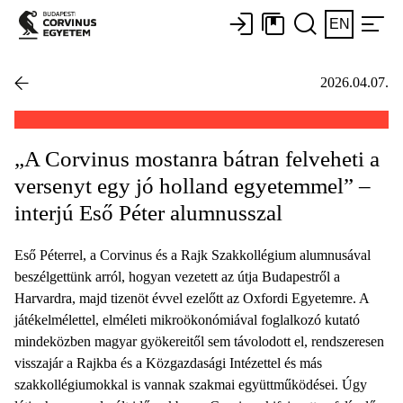
EN
2026.04.07.
„A Corvinus mostanra bátran felveheti a
versenyt egy jó holland egyetemmel” –
interjú Eső Péter alumnusszal
Eső Péterrel, a Corvinus és a Rajk Szakkollégium alumnusával
beszélgettünk arról, hogyan vezetett az útja Budapestről a
Harvardra, majd tizenöt évvel ezelőtt az Oxfordi Egyetemre. A
játékelmélettel, elméleti mikroökonómiával foglalkozó kutató
mindeközben magyar gyökereitől sem távolodott el, rendszeresen
visszajár a Rajkba és a Közgazdasági Intézettel és más
szakkollégiumokkal is vannak szakmai együttműködései. Úgy