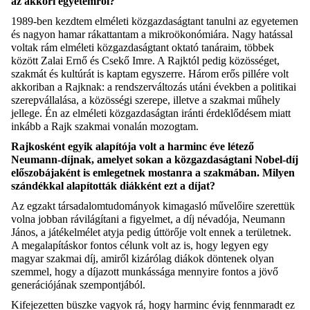
az akkori egyetemről?
1989-ben kezdtem elméleti közgazdaságtant tanulni az egyetemen
és nagyon hamar rákattantam a mikroökonómiára. Nagy hatással
voltak rám elméleti közgazdaságtant oktató tanáraim, többek
között Zalai Ernő és Csekő Imre. A Rajktól pedig közösséget,
szakmát és kultúrát is kaptam egyszerre. Három erős pillére volt
akkoriban a Rajknak: a rendszerváltozás utáni években a politikai
szerepvállalása, a közösségi szerepe, illetve a szakmai műhely
jellege. Én az elméleti közgazdaságtan iránti érdeklődésem miatt
inkább a Rajk szakmai vonalán mozogtam.
Rajkosként egyik alapítója volt a harminc éve létező
Neumann-díjnak, amelyet sokan a közgazdaságtani Nobel-díj
előszobájaként is emlegetnek mostanra a szakmában. Milyen
szándékkal alapították diákként ezt a díjat?
Az egzakt társadalomtudományok kimagasló művelőire szerettük
volna jobban rávilágítani a figyelmet, a díj névadója, Neumann
János, a játékelmélet atyja pedig úttörője volt ennek a területnek.
A megalapításkor fontos célunk volt az is, hogy legyen egy
magyar szakmai díj, amiről kizárólag diákok döntenek olyan
szemmel, hogy a díjazott munkássága mennyire fontos a jövő
generációjának szempontjából.
Kifejezetten büszke vagyok rá, hogy harminc évig fennmaradt ez