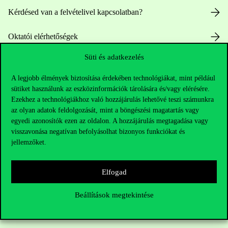
Kérdésed van a felvételivel kapcsolatban?
Oktatói elérhetőségek
Süti és adatkezelés
HUB jelenlegi hallgatóinknak
A legjobb élmények biztosítása érdekében technológiákat, mint például
Sajtó:
press@uni-corvinus.hu
sütiket használunk az eszközinformációk tárolására és/vagy elérésére.
Ezekhez a technológiákhoz való hozzájárulás lehetővé teszi számunkra
az olyan adatok feldolgozását, mint a böngészési magatartás vagy
egyedi azonosítók ezen az oldalon. A hozzájárulás megtagadása vagy
visszavonása negatívan befolyásolhat bizonyos funkciókat és
jellemzőket.
Hasznos linkek
Elfogad
Beállítások megtekintése
Nyitvatartás