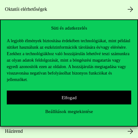
Oktatói elérhetőségek
HUB jelenlegi hallgatóinknak
Süti és adatkezelés
Sajtó:
press@uni-corvinus.hu
A legjobb élmények biztosítása érdekében technológiákat, mint például
sütiket használunk az eszközinformációk tárolására és/vagy elérésére.
Ezekhez a technológiákhoz való hozzájárulás lehetővé teszi számunkra
az olyan adatok feldolgozását, mint a böngészési magatartás vagy
egyedi azonosítók ezen az oldalon. A hozzájárulás megtagadása vagy
visszavonása negatívan befolyásolhat bizonyos funkciókat és
jellemzőket.
Hasznos linkek
Elfogad
Beállítások megtekintése
Nyitvatartás
Házirend