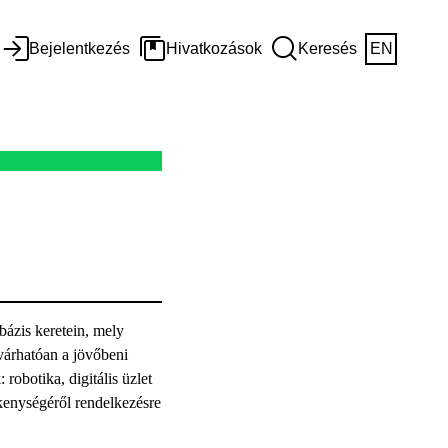
Bejelentkezés
Hivatkozások
Keresés
EN
bázis keretein, mely
várhatóan a jövőbeni
robotika, digitális üzlet
ékenységéről rendelkezésre