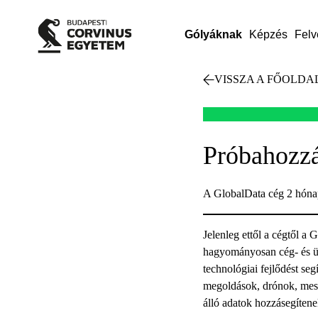
Gólyáknak
Képzés
Felv
VISSZA A FŐOLDA
Próbahozzá
A GlobalData cég 2 hónap
Jelenleg ettől a cégtől a
hagyományosan cég- és üzl
technológiai fejlődést seg
megoldások, drónok, meste
álló adatok hozzásegítene