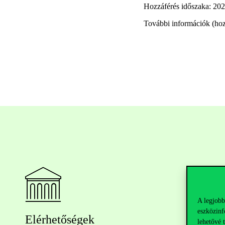
Hozzáférés időszaka: 202
További információk (hoz
A legjobb
eszközinf
Elérhetőségek
lehetővé 