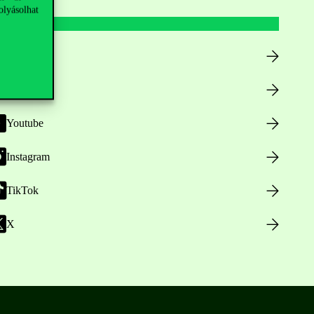
olyásolhat
Facebook
LinkedIn
Youtube
Instagram
TikTok
X