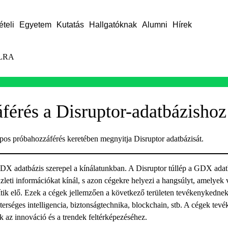
ételi
Egyetem
Kutatás
Hallgatóknak
Alumni
Hírek
LRA
férés a Disruptor-adatbázishoz
os próbahozzáférés keretében megnyitja Disruptor adatbázisát.
 GDX adatbázis szerepel a kínálatunkban. A Disruptor túllép a GDX adat
eti információkat kínál, s azon cégekre helyezi a hangsúlyt, amelyek 
ítik elő. Ezek a cégek jellemzően a következő területen tevékenykednek: 
rséges intelligencia, biztonságtechnika, blockchain, stb. A cégek tev
k az innováció és a trendek feltérképezéséhez.