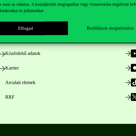
k ezen az oldalon. A hozzájárulás megtagadása vagy visszavonása negatívan bef
funkciókat és jellemzőket.
Nyitvatartás
Elfogad
Beállítások megtekintése
Házirend
Közérdekű adatok
Karrier
Arculati elemek
RRF