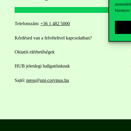
azonosító
bizonyos 
Telefonszám:
+36 1 482 5000
Kérdésed van a felvételivel kapcsolatban?
Oktatói elérhetőségek
HUB jelenlegi hallgatóinknak
Sajtó:
press@uni-corvinus.hu