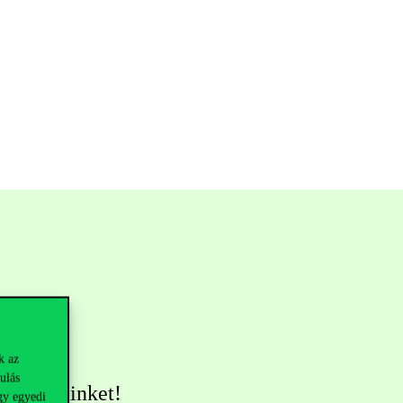
k az
ulás
övess minket!
gy egyedi