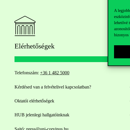
A legjobb
eszközinf
lehetővé 
azonosító
bizonyos 
Elérhetőségek
Telefonszám:
+36 1 482 5000
Kérdésed van a felvételivel kapcsolatban?
Oktatói elérhetőségek
HUB jelenlegi hallgatóinknak
Sajtó:
press@uni-corvinus.hu