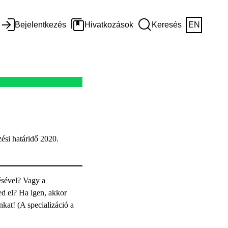
Bejelentkezés
Hivatkozások
Keresés
EN
zési határidő 2020.
ésével? Vagy a
ed el? Ha igen, akkor
nkat! (A specializáció a