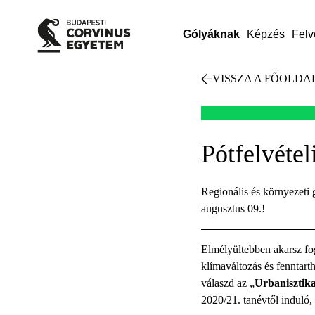
Gólyáknak
Képzés
Felv
VISSZA A FŐOLDA
Pótfelvéte
Regionális és környezeti 
augusztus 09.!
Elmélyültebben akarsz fog
klímaváltozás és fenntart
válaszd az „
Urbanisztika 
2020/21. tanévtől induló,