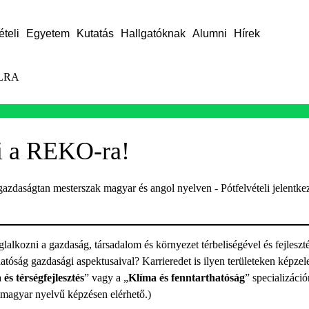
ételi
Egyetem
Kutatás
Hallgatóknak
Alumni
Hírek
LRA
li a REKO-ra!
gazdaságtan mesterszak magyar és angol nyelven - Pótfelvételi jelentke
lalkozni a gazdaság, társadalom és környezet térbeliségével és fejleszt
hatóság gazdasági aspektusaival? Karrieredet is ilyen területeken képzel
és térségfejlesztés
” vagy a „
Klíma és fenntarthatóság
” specializáció
 magyar nyelvű képzésen elérhető.)