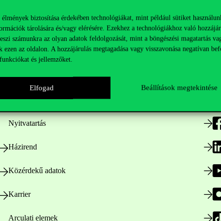
 élmények biztosítása érdekében technológiákat, mint például sütiket használun
ormációk tárolására és/vagy elérésére. Ezekhez a technológiákhoz való hozzájár
teszi számunkra az olyan adatok feldolgozását, mint a böngészési magatartás va
k ezen az oldalon. A hozzájárulás megtagadása vagy visszavonása negatívan bef
funkciókat és jellemzőket.
Hasznos linkek
K
Elfogad
Beállítások megtekintése
Nyitvatartás
Házirend
Közérdekű adatok
Karrier
Arculati elemek