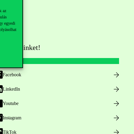
k az
ulás
gy egyedi
olyásolhat
övess minket!
Facebook
LinkedIn
Youtube
Instagram
TikTok