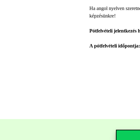
Ha angol nyelven szeretné
képzésünkre!
Pótfelvételi jelentkezés
A pótfelvételi időpontja