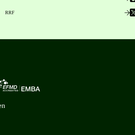
RRF
en