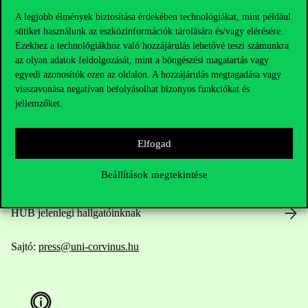
A legjobb élmények biztosítása érdekében technológiákat, mint például
sütiket használunk az eszközinformációk tárolására és/vagy elérésére.
Ezekhez a technológiákhoz való hozzájárulás lehetővé teszi számunkra
Elérhetőségek
az olyan adatok feldolgozását, mint a böngészési magatartás vagy
egyedi azonosítók ezen az oldalon. A hozzájárulás megtagadása vagy
visszavonása negatívan befolyásolhat bizonyos funkciókat és
jellemzőket.
Telefonszám:
+36 1 482 5000
Elfogad
Kérdésed van a felvételivel kapcsolatban?
Beállítások megtekintése
Oktatói elérhetőségek
HUB jelenlegi hallgatóinknak
Sajtó:
press@uni-corvinus.hu