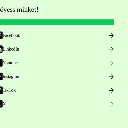
övess minket!
Facebook
LinkedIn
Youtube
Instagram
TikTok
X