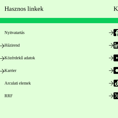
Hasznos linkek
K
Nyitvatartás
Házirend
Közérdekű adatok
Karrier
Arculati elemek
RRF