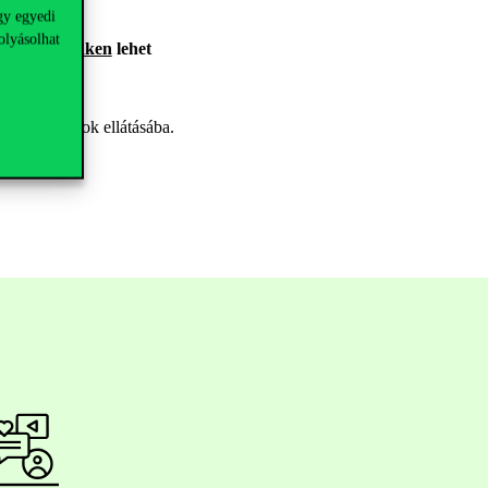
gy egyedi
olyásolhat
ra
ezen a linken
lehet
ni a feladatok ellátásába.