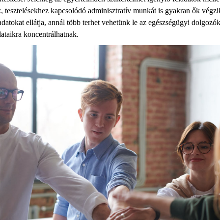
z, tesztelésekhez kapcsolódó adminisztratív munkát is gyakran ők végzi
adatokat ellátja, annál több terhet vehetünk le az egészségügyi dolgozók 
dataikra koncentrálhatnak.