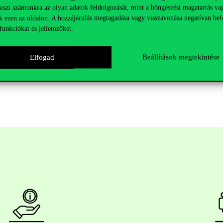
teszi számunkra az olyan adatok feldolgozását, mint a böngészési magatartás va
k ezen az oldalon. A hozzájárulás megtagadása vagy visszavonása negatívan bef
tében kizárható a fertőzöttekkel való találkozás.
A feladatkör ellátásá
funkciókat és jellemzőket.
Elfogad
Beállítások megtekintése
en olyan önkéntes és érdeklődő jelentkezését, aki szeretne bekapcsolód