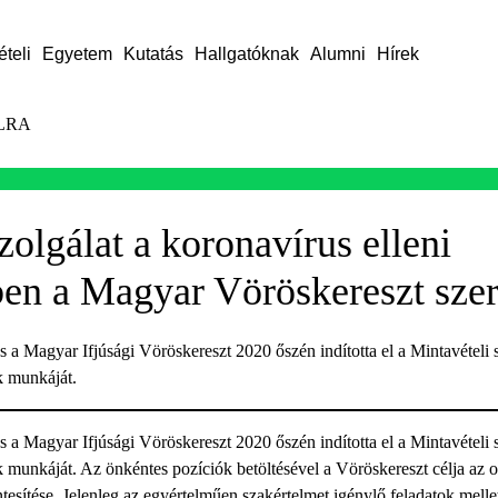
ételi
Egyetem
Kutatás
Hallgatóknak
Alumni
Hírek
LRA
olgálat a koronavírus elleni
en a Magyar Vöröskereszt sze
a Magyar Ifjúsági Vöröskereszt 2020 őszén indította el a Mintavételi sz
k munkáját.
a Magyar Ifjúsági Vöröskereszt 2020 őszén indította el a Mintavételi sz
 munkáját. Az önkéntes pozíciók betöltésével a Vöröskereszt célja az
tesítése. Jelenleg az egyértelműen szakértelmet igénylő feladatok melle