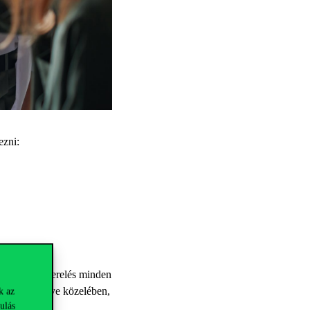
ezni:
elő védőfelszerelés minden
álatot lakhelye közelében,
k az
ulás
kezni.