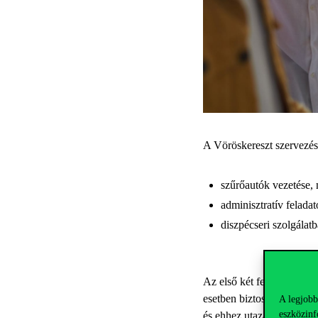
A Vöröskereszt szervezésé
szűrőautók vezetése, m
adminisztratív felada
diszpécseri szolgálatb
Az első két feladat során
esetben biztosított. A fel
A legjobb
eszközinf
és ehhez utazási költségtér