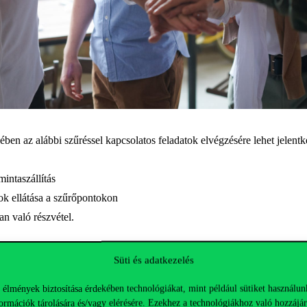
ben az alábbi szűréssel kapcsolatos feladatok elvégzésére lehet jelentk
intaszállítás
tok ellátása a szűrőpontokon
an való részvétel.
Süti és adatkezelés
 az önkéntesek érintkezhetnek ugyan fertőzött emberekkel, de a megfel
adat ellátására minden megyében van lehetőség, így bárki vállalhat szolg
 élmények biztosítása érdekében technológiákat, mint például sütiket használun
ormációk tárolására és/vagy elérésére. Ezekhez a technológiákhoz való hozzájár
ítést is igényelhet.
A feladatkör ellátására
ezen a linken
lehet jelent