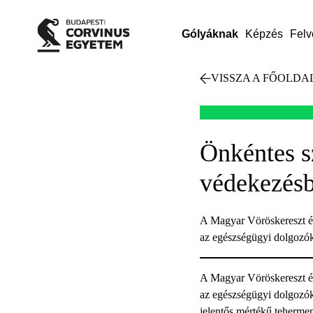
Gólyáknak
Képzés
Felv
VISSZA A FŐOLDA
Önkéntes sz
védekezésb
A Magyar Vöröskereszt és 
az egészségügyi dolgozó
A Magyar Vöröskereszt és 
az egészségügyi dolgozók
jelentős mértékű tehermen