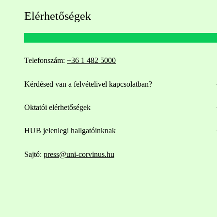
Elérhetőségek
Telefonszám:
+36 1 482 5000
Kérdésed van a felvételivel kapcsolatban?
Oktatói elérhetőségek
HUB jelenlegi hallgatóinknak
Sajtó:
press@uni-corvinus.hu