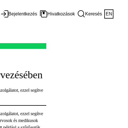
Bejelentkezés
Hivatkozások
Keresés
EN
rvezésében
olgálatot, ezzel segítve
olgálatot, ezzel segítve
 orvosok és medikusok
tt például a szűrőautók