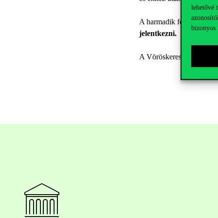
lehetővé 
azonosító
A harmadik feladatkör ese
bizonyos 
jelentkezni.
A Vöröskereszt várja mind