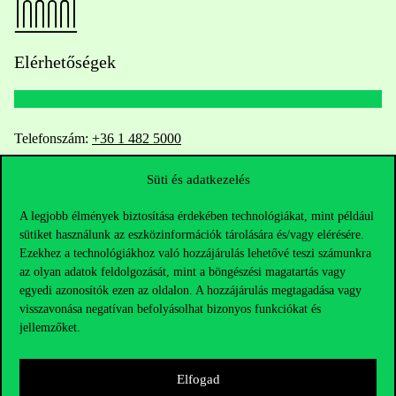
Elérhetőségek
Telefonszám:
+36 1 482 5000
Süti és adatkezelés
Kérdésed van a felvételivel kapcsolatban?
A legjobb élmények biztosítása érdekében technológiákat, mint például
Oktatói elérhetőségek
sütiket használunk az eszközinformációk tárolására és/vagy elérésére.
Ezekhez a technológiákhoz való hozzájárulás lehetővé teszi számunkra
HUB jelenlegi hallgatóinknak
az olyan adatok feldolgozását, mint a böngészési magatartás vagy
egyedi azonosítók ezen az oldalon. A hozzájárulás megtagadása vagy
Sajtó:
press@uni-corvinus.hu
visszavonása negatívan befolyásolhat bizonyos funkciókat és
jellemzőket.
Elfogad