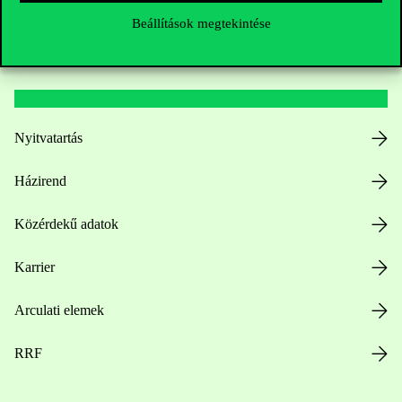
Beállítások megtekintése
Hasznos linkek
Nyitvatartás
Házirend
Közérdekű adatok
Karrier
Arculati elemek
RRF