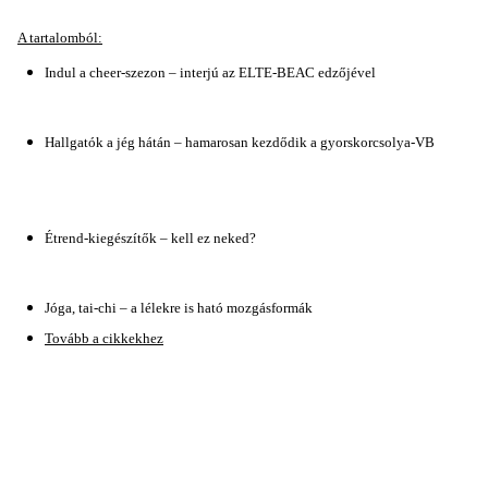
A tartalomból:
Indul a cheer-szezon – interjú az ELTE-BEAC edzőjével
Hallgatók a jég hátán – hamarosan kezdődik a gyorskorcsolya-VB
Étrend-kiegészítők – kell ez neked?
Jóga, tai-chi – a lélekre is ható mozgásformák
Tovább a cikkekhez