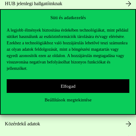
HUB jelenlegi hallgatóinknak
Süti és adatkezelés
Sajtó:
press@uni-corvinus.hu
A legjobb élmények biztosítása érdekében technológiákat, mint például
sütiket használunk az eszközinformációk tárolására és/vagy elérésére.
Ezekhez a technológiákhoz való hozzájárulás lehetővé teszi számunkra
az olyan adatok feldolgozását, mint a böngészési magatartás vagy
egyedi azonosítók ezen az oldalon. A hozzájárulás megtagadása vagy
visszavonása negatívan befolyásolhat bizonyos funkciókat és
Hasznos linkek
jellemzőket.
Elfogad
Nyitvatartás
Beállítások megtekintése
Házirend
Közérdekű adatok