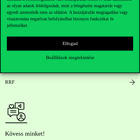
az olyan adatok feldolgozását, mint a böngészési magatartás vagy
Nyitvatartás
egyedi azonosítók ezen az oldalon. A hozzájárulás megtagadása vagy
visszavonása negatívan befolyásolhat bizonyos funkciókat és
Házirend
jellemzőket.
Közérdekű adatok
Elfogad
Karrier
Beállítások megtekintése
Arculati elemek
RRF
Kövess minket!