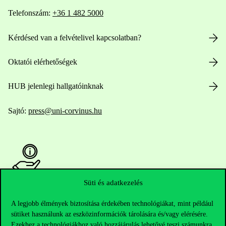
Telefonszám:
+36 1 482 5000
Kérdésed van a felvételivel kapcsolatban?
Oktatói elérhetőségek
HUB jelenlegi hallgatóinknak
Sajtó:
press@uni-corvinus.hu
Süti és adatkezelés
Hasznos linkek
A legjobb élmények biztosítása érdekében technológiákat, mint például
sütiket használunk az eszközinformációk tárolására és/vagy elérésére.
Ezekhez a technológiákhoz való hozzájárulás lehetővé teszi számunkra