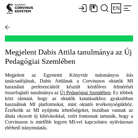
EN
Megjelent Dabis Attila tanulmánya az Új
Pedagógiai Szemlében
Megjelent az Egyetemi Könyvtár tudományos írás
tanácsadójának, Dabis Attilának a Corvinusos oktatók MI
használati preferenciáiról készült kérdőíves felmérését
összefoglaló tanulmánya az
Új Pedagógiai Szemlében
. Ez többek
közt rámutat, hogy az oktatók kutatásaikhoz gyakrabban
használnak MI platformokat, mint oktatói tevékenységükhöz.
Érzékelik az MI nyújtotta lehetőségeket, tisztában vannak az
általa okozott új kihívásokkal, ezért fontosnak tartanák, hogy a
Corvinuson is mielőbb legyen MI-vel kapcsolatos nyilvánosan
elérhető iránymutatás.