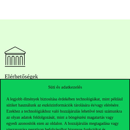
Elérhetőségek
Süti és adatkezelés
A legjobb élmények biztosítása érdekében technológiákat, mint például
Telefonszám:
+36 1 482 5000
sütiket használunk az eszközinformációk tárolására és/vagy elérésére.
Ezekhez a technológiákhoz való hozzájárulás lehetővé teszi számunkra
Kérdésed van a felvételivel kapcsolatban?
az olyan adatok feldolgozását, mint a böngészési magatartás vagy
egyedi azonosítók ezen az oldalon. A hozzájárulás megtagadása vagy
Oktatói elérhetőségek
visszavonása negatívan befolyásolhat bizonyos funkciókat és