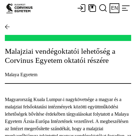
EN
Malajziai vendégoktatói lehetőség a
Corvinus Egyetem oktatói részére
Malaya Egyetem
Magyarország Kuala Lumpur-i nagykövetsége a magyar és a
malajziai felsőoktatási intézmények közötti együttműködési
lehetőségek bővítése érdekében tárgyalásokat folytatott a Malaya
Egyetem Ázsia-Európa Intézetének vezetőivel. A megbeszélésen
az Intézet megerősítette szándékát, hogy a malajziai
munkaerőhiányra tekintettel magyar vendégoktatókat fogadjon, az