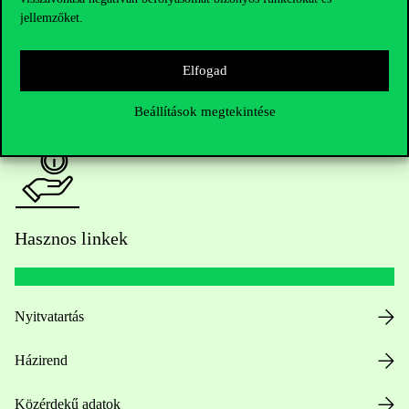
jellemzőket.
HUB jelenlegi hallgatóinknak
Elfogad
Sajtó:
press@uni-corvinus.hu
Beállítások megtekintése
Hasznos linkek
Nyitvatartás
Házirend
Közérdekű adatok