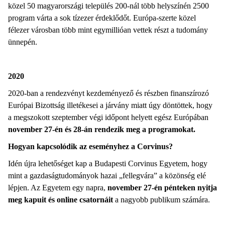
közel 50 magyarországi település 200-nál több helyszínén 2500
program várta a sok tízezer érdeklődőt. Európa-szerte közel
félezer városban több mint egymillióan vettek részt a tudomány
ünnepén.
2020
2020-ban a rendezvényt kezdeményező és részben finanszírozó
Európai Bizottság illetékesei a járvány miatt úgy döntöttek, hogy
a megszokott szeptember végi időpont helyett egész Európában
november 27-én és 28-án rendezik meg a programokat.
Hogyan kapcsolódik az eseményhez a Corvinus?
Idén újra lehetőséget kap a Budapesti Corvinus Egyetem, hogy
mint a gazdaságtudományok hazai „fellegvára” a közönség elé
lépjen. Az Egyetem egy napra,
november 27-én pénteken nyitja
meg kapuit és online csatornáit
a nagyobb publikum számára.