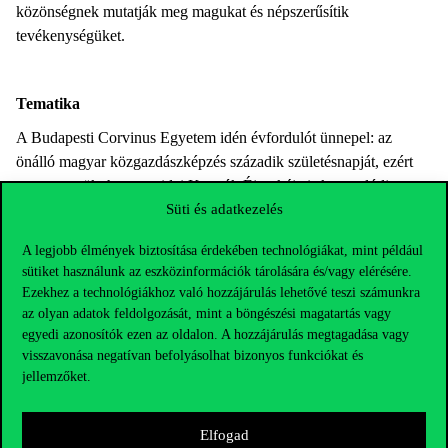
közönségnek mutatják meg magukat és népszerűsítik
tevékenységüket.
Tematika
A Budapesti Corvinus Egyetem idén​ évfordulót ünnepel: az
önálló magyar közgazdászképzés századik születésnapját, ezért
azt tervezzük, hogy az idei Kutatók Éjszakája is kapcsolódjon az
évfordulóhoz. Egy olyan keretet szeretnénk adni a programnak,
Süti és adatkezelés
amely megmutatja az egyetemi tudományos élet tág horizontját, és
A legjobb élmények biztosítása érdekében technológiákat, mint például
egyben lehetőséget is ad az Egyetemen zajló kutatómunka
sütiket használunk az eszközinformációk tárolására és/vagy elérésére.
népszerűsítésének.
Ezekhez a technológiákhoz való hozzájárulás lehetővé teszi számunkra
az olyan adatok feldolgozását, mint a böngészési magatartás vagy
A keret, amelyhez kapcsolódóan várjuk a kezdeményezéseket:
egyedi azonosítók ezen az oldalon. A hozzájárulás megtagadása vagy
Kutatás és korszerűség a Corvinuson
visszavonása negatívan befolyásolhat bizonyos funkciókat és
jellemzőket.
Milyen kérdésekre keresi a választ Magyarország vezető
társadalomtudományi egyeteme, a 100 éves önálló magyar
közgazdászképzés zászlóshajója?
Elfogad