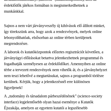
érdeklődők játékos formában is megismerkedhetnek a
munkánkkal.
Sajnos a nem várt járványveszély új kihívások elő állított minket,
így törekszünk arra, hogy azok a rendezvények, melyek online
lebonyolíthatóak, elsősorban az online térben kerüljenek
megrendezésre.
A laborok és kutatóközpontok előzetes regisztrációt követően, a
járványügyi előírásokat betartva jelentkezhetnek programmal és
fogadhatják személyesen az érdeklődőket. Amennyiben az online
térbe a tervezett rendezvények nem vihetők át, és a járványhelyzet
nem teszi lehetővé a megtartásukat, sajnos a programból törlésre
kerülnek. Kérjük, hogy a jelentkezésnél erre különösen
figyeljenek!
A „tudomány és társadalom párbeszédénének” (science-society
interface) legjelentősebb olyan hazai eseménye a Kutatók
Éjszakája, amelyen az egyetem kutatói a legszélesebb