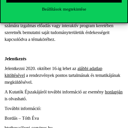
Mindezzel idén is elsősorban a középiskolásokat szeretnénk
Beállítások megtekintése
megcélozni. Várjuk olyan oktatók, kutatók, kutatócsoportok,
tanszékek jelentkezését, akik valamilyen, a szélesebb közönség
számára izgalmas előadás vagy interaktív program keretében
szeretnék bemutatni saját tudományterületük érdekességeit
kapcsolódva a témaköréhez.
Jelentkezés
Jelentkezni 2020. október 16-ig lehet ​az
alábbi adatlap
kitöltésével
a rendezvények pontos tartalmának és tematikájának
megküldésével.
A Kutatók Éjszakájáról további információ az esemény
honlapján
is olvasható.
További információ:
Bordás – Tóth Éva
btotheva@uni-corvinus.hu