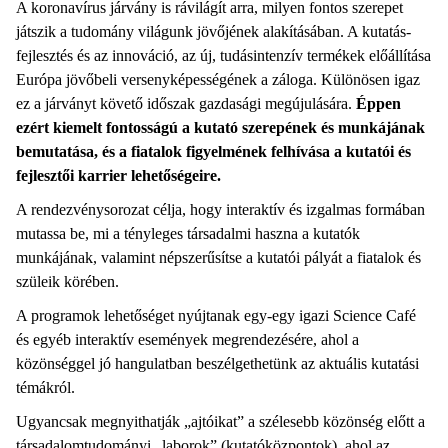
A koronavírus járvány is rávilágít arra, milyen fontos szerepet
játszik a tudomány világunk jövőjének alakításában. A kutatás-
fejlesztés és az innováció, az új, tudásintenzív termékek előállítása
Európa jövőbeli versenyképességének a záloga. Különösen igaz
ez a járványt követő időszak gazdasági megújulására.
Éppen
ezért kiemelt fontosságú a kutató szerepének és munkájának
bemutatása, és a fiatalok figyelmének felhívása a kutatói és
fejlesztői karrier lehetőségeire.
A rendezvénysorozat célja, hogy interaktív és izgalmas formában
mutassa be, mi a tényleges társadalmi haszna a kutatók
munkájának, valamint népszerűsítse a kutatói pályát a fiatalok és
szüleik körében.
A programok lehetőséget nyújtanak egy-egy igazi Science Café
és egyéb interaktív események megrendezésére, ahol a
közönséggel jó hangulatban beszélgethetünk az aktuális kutatási
témákról.
Ugyancsak megnyithatják „ajtóikat” a szélesebb közönség előtt a
társadalomtudományi „laborok” (kutatóközpontok), ahol az