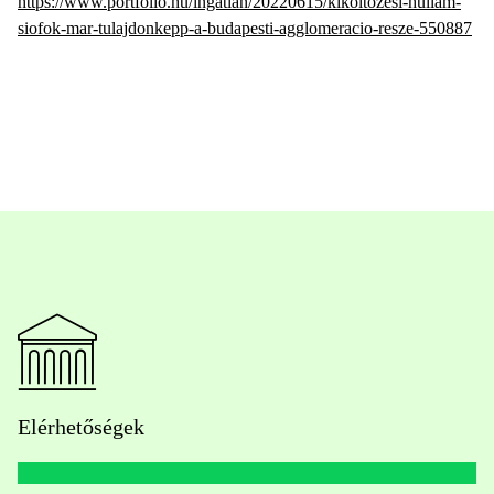
https://www.portfolio.hu/ingatlan/20220615/kikoltozesi-hullam-
siofok-mar-tulajdonkepp-a-budapesti-agglomeracio-resze-550887
Elérhetőségek