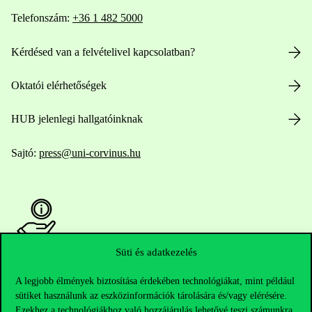
Telefonszám:
+36 1 482 5000
Kérdésed van a felvételivel kapcsolatban?
Oktatói elérhetőségek
HUB jelenlegi hallgatóinknak
Sajtó:
press@uni-corvinus.hu
Süti és adatkezelés
Hasznos linkek
A legjobb élmények biztosítása érdekében technológiákat, mint például
sütiket használunk az eszközinformációk tárolására és/vagy elérésére.
Ezekhez a technológiákhoz való hozzájárulás lehetővé teszi számunkra