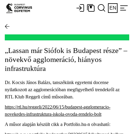
EN
„Lassan már Siófok is Budapest része” –
növekvő agglomeráció, hiányos
infrastruktúra
Dr. Kocsis János Balázs, tanszékünk egyetemi docense
nyilatkozott az agglomerációban megfigyelhető trendekről az
RTL Klub Reggeli című műsorában.
https://rtl.hu/reggeli/2022/06/15/budapest-agglomeracio-
novekedes-infrastruktura-iskola-ovoda-rendelo-bolt
A műsor alapján készült cikk a Portfolio.hu-n olvasható: