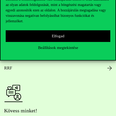
az olyan adatok feldolgozását, mint a böngészési magatartás vagy
Nyitvatartás
egyedi azonosítók ezen az oldalon. A hozzájárulás megtagadása vagy
visszavonása negatívan befolyásolhat bizonyos funkciókat és
Házirend
jellemzőket.
Közérdekű adatok
Elfogad
Karrier
Beállítások megtekintése
Arculati elemek
RRF
Kövess minket!