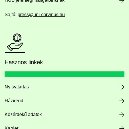
HUB jelenlegi hallgatóinknak
Sajtó:
press@uni-corvinus.hu
Hasznos linkek
Nyitvatartás
Házirend
Közérdekű adatok
Karrier