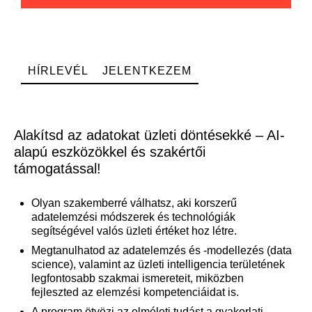
HÍRLEVÉL
JELENTKEZEM
Alakítsd az adatokat üzleti döntésekké – AI-
alapú eszközökkel és szakértői
támogatással!
Olyan szakemberré válhatsz, aki korszerű
adatelemzési módszerek és technológiák
segítségével valós üzleti értéket hoz létre.
Megtanulhatod az adatelemzés és ‑modellezés (data
science), valamint az üzleti intelligencia területének
legfontosabb szakmai ismereteit, miközben
fejleszted az elemzési kompetenciáidat is.
A program ötvözi az elméleti tudást a gyakorlati