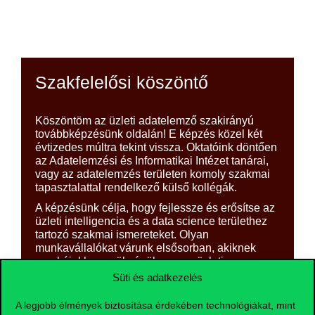
Szakfelelősi köszöntő
Köszöntöm az üzleti adatelemző szakirányú
továbbképzésünk oldalán! E képzés közel két
évtizedes múltra tekint vissza. Oktatóink döntően
az Adatelemzési és Informatikai Intézet tanárai,
vagy az adatelemzés területen komoly szakmai
tapasztalattal rendelkező külső kollégák.
A képzésünk célja, hogy fejlessze és erősítse az
üzleti intelligencia és a data science területhez
tartozó szakmai ismereteket. Olyan
munkavállalókat várunk elsősorban, akiknek
munkájukhoz szükségük van az üzleti
intelligencia és a data science által nyújtott
Süti és adatkezelés
elméleti és gyakorlati támogatásra, valamint
üzleti intelligencia rendszert akarnak kialakítani,
A legjobb élmények biztosítása érdekében technológiákat, mint
fejleszteni, működtetni.