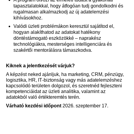
tapasztalatokkal, hogy átfogóan tudj gondolkodni és
rugalmasan alkalmazkodj az új adatelemzési
kihívásokhoz.
Valódi üzleti problémákon keresztül sajátítod el,
hogyan alakíthatod az adatokat hatékony
döntéstámogató eszközökké – naprakész
technológiákra, mesterséges intelligenciára és
szakértői mentorálásra támaszkodva.
Kiknek a jelentkezését várjuk?
A képzést neked ajánljuk, ha marketing, CRM, pénzügy,
logisztika, HR, IT‑biztonság vagy más adatelemzéshez
kapcsolódó területen dolgozol, és szeretnéd fejleszteni
kompetenciáidat az üzleti analitika, valamint az
adatokból való értékteremtés terén.
Várható kezdési időpont
2026. szeptember 17.