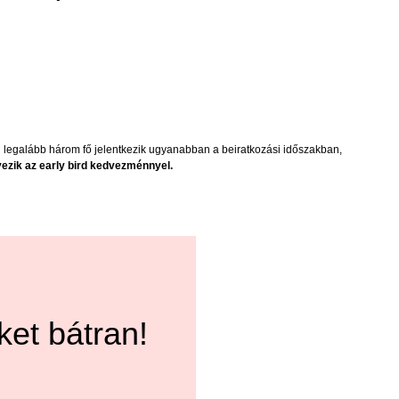
ől legalább három fő jelentkezik ugyanabban a beiratkozási időszakban,
ik az early bird kedvezménnyel.
et bátran!