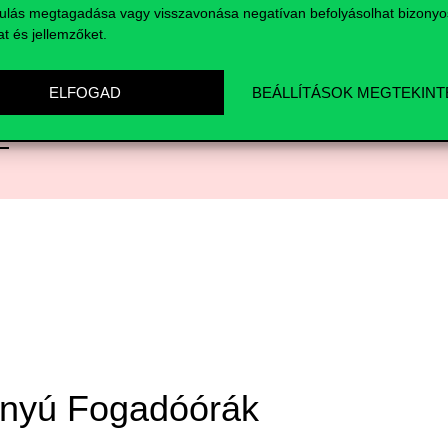
ász szakképzettség.
ulás megtagadása vagy visszavonása negatívan befolyásolhat bizonyo
at és jellemzőket.
a, nyelvtudására és
ELFOGAD
BEÁLLÍTÁSOK MEGTEKINT
nyú Fogadóórák​