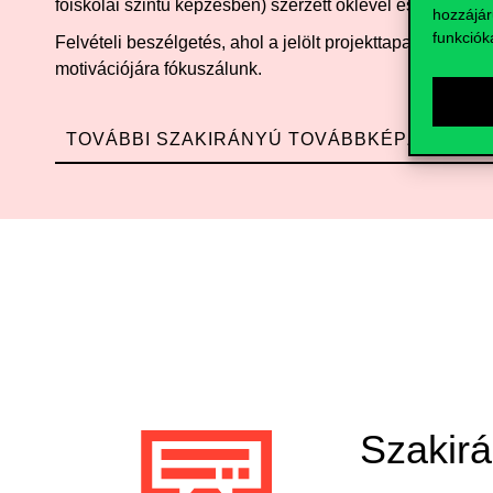
főiskolai szintű képzésben) szerzett oklevél és közgazd
hozzájár
funkciók
Felvételi beszélgetés, ahol a jelölt projekttapasztalatár
motivációjára fókuszálunk.
TOVÁBBI SZAKIRÁNYÚ TOVÁBBKÉPZÉSEINK
Szakirá