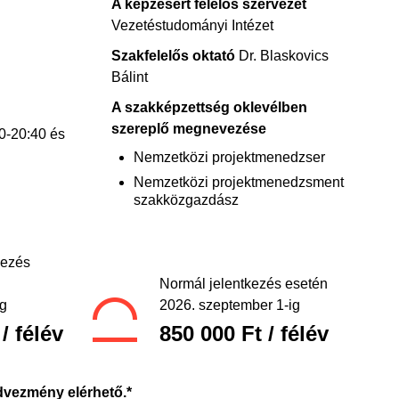
A képzésért felelős szervezet
Vezetéstudományi Intézet
Szakfelelős oktató
Dr. Blaskovics
Bálint
A szakképzettség oklevélben
szereplő megnevezése
0-20:40 és
Nemzetközi projektmenedzser
Nemzetközi projektmenedzsment
szakközgazdász
kezés
Normál jelentkezés esetén
ig
2026. szeptember 1-ig
/ félév
850 000 Ft / félév
edvezmény elérhető.*