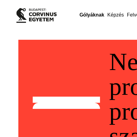
Gólyáknak
Képzés
Felv
Ne
pr
pr
sz