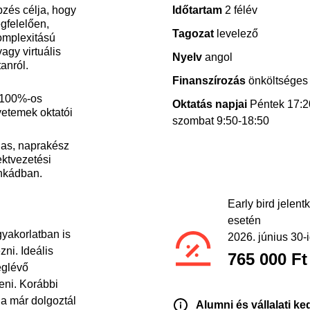
zés célja, hogy
Időtartam
2 félév
gfelelően,
Tagozat
levelező
omplexitású
agy virtuális
Nyelv
angol
anról.
Finanszírozás
önköltséges
 100%-os
Oktatás napjai
Péntek 17:2
yetemek oktatói
szombat 9:50-18:50
ias, naprakész
ektvezetési
nkádban.
Early bird jelent
esetén
gyakorlatban is
2026. június 30-
ni. Ideális
765 000 Ft 
eglévő
eni. Korábbi
 ha már dolgoztál
Alumni és vállalati k