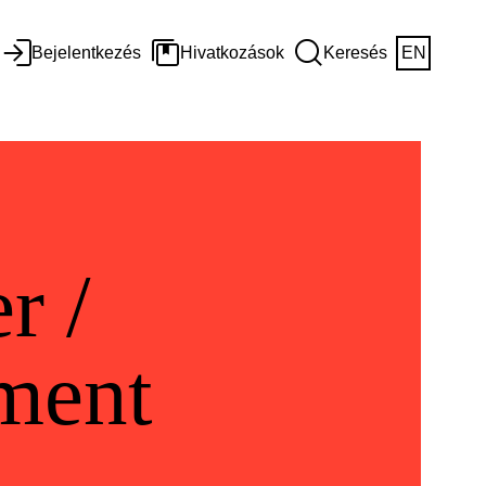
Bejelentkezés
Hivatkozások
Keresés
EN
r /
ment