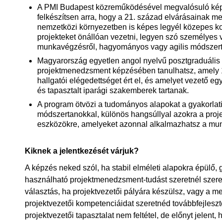
A PMI Budapest közreműködésével megvalósuló kép
felkészítsen arra, hogy a 21. század elvárásainak me
nemzetközi környezetben is képes legyél közepes k
projekteket önállóan vezetni, legyen szó személyes v
munkavégzésről, hagyományos vagy agilis módszert
Magyarország egyetlen angol nyelvű posztgraduális
projektmenedzsment képzésében tanulhatsz, amely
hallgatói elégedettséget ért el, és amelyet vezető eg
és tapasztalt iparági szakemberek tartanak.
A program ötvözi a tudományos alapokat a gyakorlat
módszertanokkal, különös hangsúllyal azokra a proj
eszközökre, amelyeket azonnal alkalmazhatsz a mu
Kiknek a jelentkezését várjuk?
A képzés neked szól, ha stabil elméleti alapokra épülő, 
használható projektmenedzsment‑tudást szeretnél szerez
választás, ha projektvezetői pályára készülsz, vagy a m
projektvezetői kompetenciáidat szeretnéd továbbfejleszt
projektvezetői tapasztalat nem feltétel, de előnyt jelent,