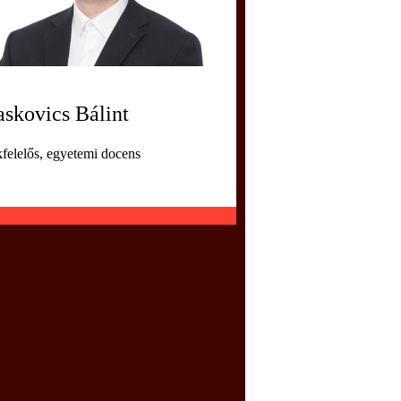
askovics Bálint
felelős, egyetemi docens