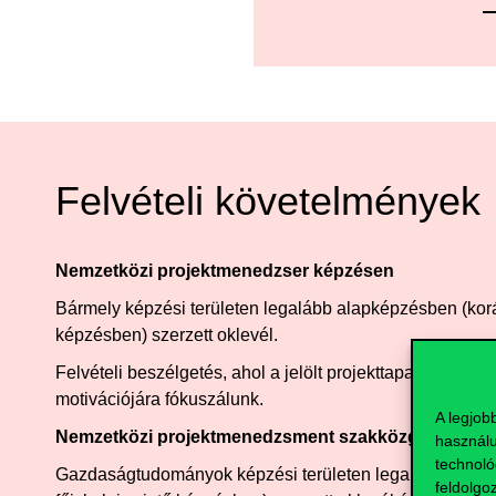
Felvételi követelmények
Nemzetközi projektmenedzser képzésen
Bármely képzési területen legalább alapképzésben (korá
képzésben) szerzett oklevél.
Felvételi beszélgetés, ahol a jelölt projekttapasztalatár
motivációjára fókuszálunk.
A legjob
Nemzetközi projektmenedzsment szakközgazdász k
használu
technoló
Gazdaságtudományok képzési területen legalább alap
feldolgo