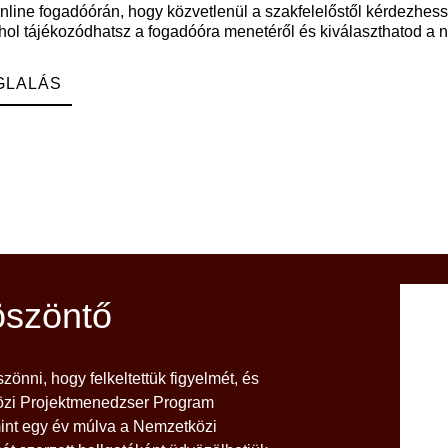
nline fogadóórán, hogy közvetlenül a szakfelelőstől kérdezhess a
hol tájékozódhatsz a fogadóóra menetéről és kiválaszthatod a 
GLALÁS
öszöntő
nni, hogy felkeltettük figyelmét, és
özi Projektmenedzser Program
 mint egy év múlva a Nemzetközi