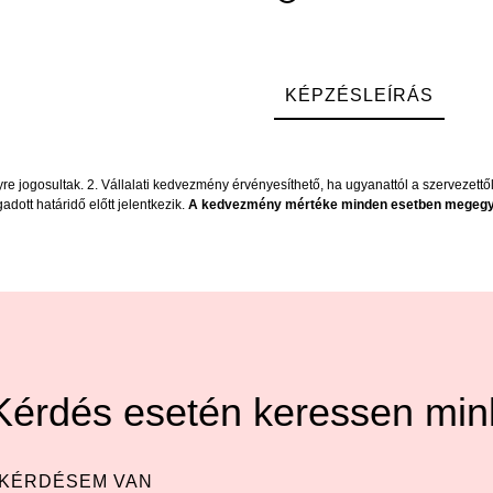
KÉPZÉSLEÍRÁS
re jogosultak. 2. Vállalati kedvezmény érvényesíthető, ha ugyanattól a szervezett
dott határidő előtt jelentkezik.
A kedvezmény mértéke minden esetben megegyez
Kérdés esetén keressen mink
KÉRDÉSEM VAN