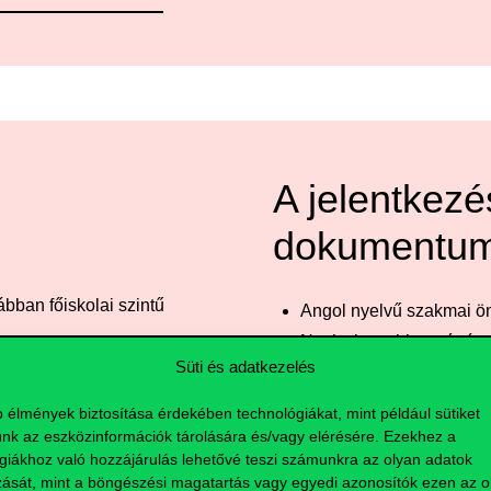
A jelentkez
dokumentu
bban főiskolai szintű
Angol nyelvű szakmai öné
Nyelvvizsgabizonyítvány
Süti és adatkezelés
a, nyelvtudására és
Felsőfokú végzettséget 
b élmények biztosítása érdekében technológiákat, mint például sütiket
épzésen
nk az eszközinformációk tárolására és/vagy elérésére. Ezekhez a
giákhoz való hozzájárulás lehetővé teszi számunkra az olyan adatok
képzésben (korábban
zását, mint a böngészési magatartás vagy egyedi azonosítók ezen az ol