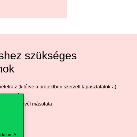
éshez szükséges
mok
letrajz (kitérve a projektben szerzett tapasztalatokra)
 (ha van)
igazoló oklevél másolata
dalon. A