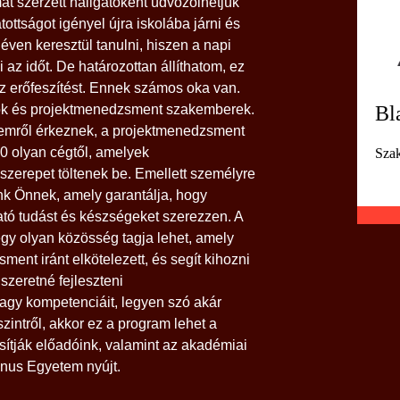
t szerzett hallgatóként üdvözölhetjük
ottságot igényel újra iskolába járni és
léven keresztül tanulni, hiszen a napi
 az időt. De határozottan állíthatom, ez
z erőfeszítést. Ennek számos oka van.
Bl
k és projektmenedzsment szakemberek.
temről érkeznek, a projektmenedzsment
0 olyan cégtől, amelyek
Szak
szerepet töltenek be. Emellett személyre
unk Önnek, amely garantálja, hogy
tó tudást és készségeket szerezzen. A
gy olyan közösség tagja lehet, amely
ment iránt elkötelezett, és segít kihozni
szeretné fejleszteni
agy kompetenciáit, legyen szó akár
intről, akkor ez a program lehet a
sítják előadóink, valamint az akadémiai
inus Egyetem nyújt.