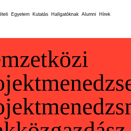
ételi
Egyetem
Kutatás
Hallgatóknak
Alumni
Hírek
mzetközi
ojektmenedzse
ojektmenedzs
akközgazdász​