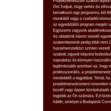
Projektmenedzser szakon diplomá
Önt.Tudjuk, hogy nehéz és elhivat
beiratkozni egy programra, két fé
munkától vagy a családtól elveszi
az egyedülálló program megéri a
Egyszerre vagyunk akadémikuso
Az oktatóink három vezető egye
szakembereink pedig több mint 1
hazai/nemzetközi szinten vezető 
szabott, egyedi képzést biztosít
naprakész és könnyen használha
legfontosabb azonban az, hogy e
professzionális, a projektmenedzs
mindebből a legjobbat. Tehát, ha 
projektmenedzsment ismereteit v
kezdő vagy éppen középhaladó sz
legjobb az Ön számára. Ezt bizto
háttér, amelyet a Budapesti Corv