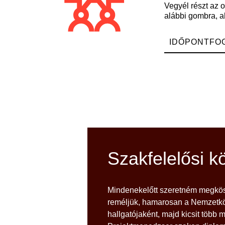
Vegyél részt az o
alábbi gombra, a
IDŐPONTFO
Szakfelelősi k
Mindenekelőtt szeretném megköszö
reméljük, hamarosan a Nemzetk
hallgatójaként, majd kicsit több