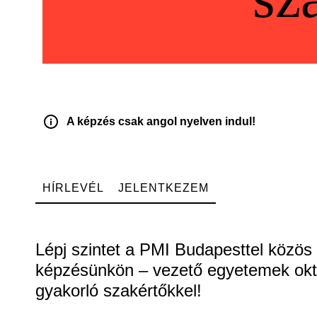
A képzés csak angol nyelven indul!
HÍRLEVÉL
JELENTKEZEM
Lépj szintet a PMI Budapesttel közös
képzésünkön – vezető egyetemek okta
gyakorló szakértőkkel!