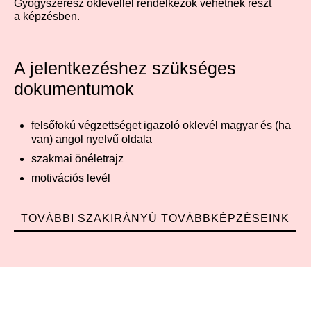
Gyógyszerész oklevéllel rendelkezők vehetnek részt
a képzésben.
A jelentkezéshez szükséges
dokumentumok
felsőfokú végzettséget igazoló oklevél magyar és (ha
van) angol nyelvű oldala
szakmai önéletrajz
motivációs levél
TOVÁBBI SZAKIRÁNYÚ TOVÁBBKÉPZÉSEINK