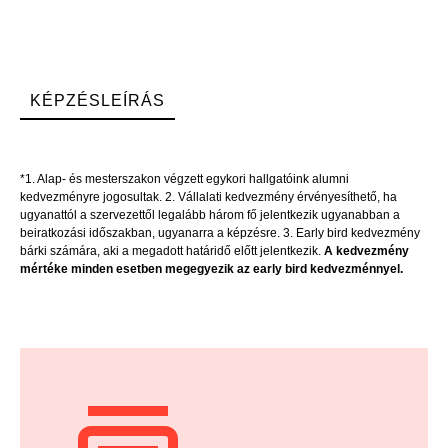
KÉPZÉSLEÍRÁS
*1. Alap- és mesterszakon végzett egykori hallgatóink alumni
kedvezményre jogosultak. 2. Vállalati kedvezmény érvényesíthető, ha
ugyanattól a szervezettől legalább három fő jelentkezik ugyanabban a
beiratkozási időszakban, ugyanarra a képzésre. 3. Early bird kedvezmény
bárki számára, aki a megadott határidő előtt jelentkezik.
A kedvezmény
mértéke minden esetben megegyezik az early bird kedvezménnyel.