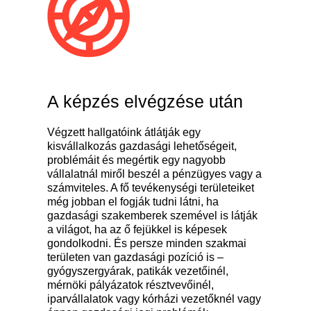
A képzés elvégzése után
Végzett hallgatóink átlátják egy
kisvállalkozás gazdasági lehetőségeit,
problémáit és megértik egy nagyobb
vállalatnál miről beszél a pénzügyes vagy a
számviteles. A fő tevékenységi területeiket
még jobban el fogják tudni látni, ha
gazdasági szakemberek szemével is látják
a világot, ha az ő fejükkel is képesek
gondolkodni. És persze minden szakmai
területen van gazdasági pozíció is –
gyógyszergyárak, patikák vezetőinél,
mérnöki pályázatok résztvevőinél,
iparvállalatok vagy kórházi vezetőknél vagy