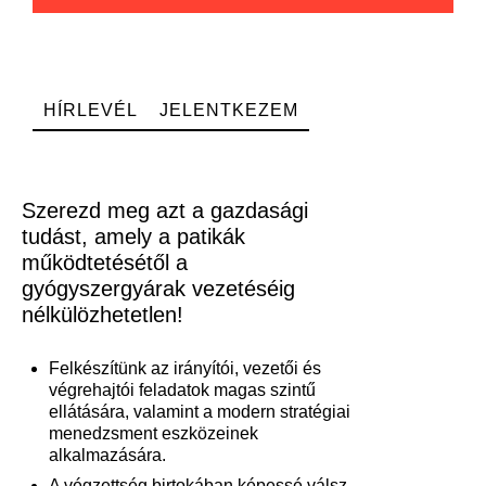
HÍRLEVÉL
JELENTKEZEM
Szerezd meg azt a gazdasági
tudást, amely a patikák
működtetésétől a
gyógyszergyárak vezetéséig
nélkülözhetetlen!
Felkészítünk az irányítói, vezetői és
végrehajtói feladatok magas szintű
ellátására, valamint a modern stratégiai
menedzsment eszközeinek
alkalmazására.
A végzettség birtokában képessé válsz