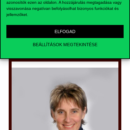
azonosítók ezen az oldalon. A hozzájárulás megtagadása vagy
menedzsment szakirányú továbbképzési
program a vállalati döntéshozó szempontjából
visszavonása negatívan befolyásolhat bizonyos funkciókat és
végzi el ezeknek az ismereteknek az
jellemzőket.
összehangolását, és blended learning formában
kínálja ennek az összetett ismeretanyagnak az
oktatását, ami remélem tovább növeli az
ELFOGAD
egyetemn eltöltött képzési időnek nem csak a
hasznosságát, de élvezeti értékét is.
BEÁLLÍTÁSOK MEGTEKINTÉSE