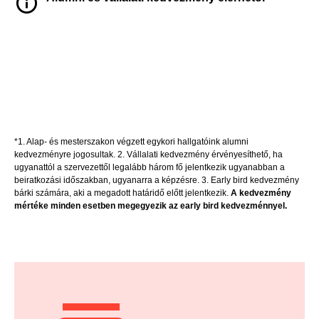
JELENTKEZEM
*1. Alap- és mesterszakon végzett egykori hallgatóink alumni
kedvezményre jogosultak. 2. Vállalati kedvezmény érvényesíthető, ha
ugyanattól a szervezettől legalább három fő jelentkezik ugyanabban a
beiratkozási időszakban, ugyanarra a képzésre. 3. Early bird kedvezmény
bárki számára, aki a megadott határidő előtt jelentkezik.
A kedvezmény
mértéke minden esetben megegyezik az early bird kedvezménnyel.