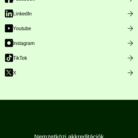
LinkedIn
Youtube
Instagram
TikTok
X
Nemzetközi akkreditációk