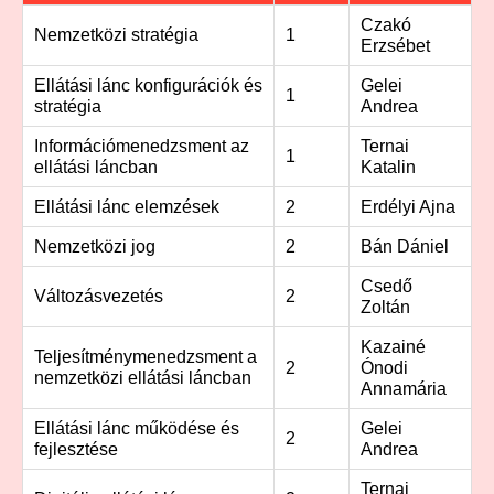
Czakó
Nemzetközi stratégia
1
Erzsébet
Ellátási lánc konfigurációk és
Gelei
1
stratégia
Andrea
Információmenedzsment az
Ternai
1
ellátási láncban
Katalin
Ellátási lánc elemzések
2
Erdélyi Ajna
Nemzetközi jog
2
Bán Dániel
Csedő
Változásvezetés
2
Zoltán
Kazainé
Teljesítménymenedzsment a
2
Ónodi
nemzetközi ellátási láncban
Annamária
Ellátási lánc működése és
Gelei
2
fejlesztése
Andrea
Ternai