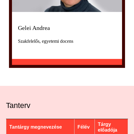
Gelei Andrea
Szakfelelős, egyetemi docens
Tanterv
Tárgy
Tantárgy megnevezése
Félév
előadója