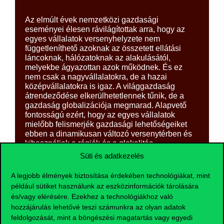
Az elmúlt évek nemzetközi gazdasági
eseményei élesen rávilágítottak arra, hogy az
egyes vállalatok versenyhelyzete nem
függetleníthető azoknak az összetett ellátási
láncoknak, hálózatoknak az alakulásától,
melyekbe ágyazottan azok működnek. És ez
nem csak a nagyvállalatokra, de a hazai
középvállalatokra is igaz. A világgazdaság
átrendeződése elkerülhetetlennek tűnik, de a
gazdaság globalizációja megmarad. Alapvető
fontosságú ezért, hogy az egyes vállalatok
mielőbb felismerjék gazdasági lehetőségeiket
ebben a dinamikusan változó versenytérben és
kihasználjak a régiók és a glokalitás
felértékelődéséből adódó lehetőségeket. Ehhez
Süti és adatkezelés
szükség van a vállalatok ellátási láncainak
rendszerszintű vizsgálatára, ami pedig
A legjobb élmények biztosítása érdekében technológiákat, mint
szükségessé teszi a szakismeretek integrálását
például sütiket használunk az eszközinformációk tárolására
mind a hagyományos, mind a modern
és/vagy elérésére. Ezekhez a technológiákhoz való
informatikai (pl. Ipar 4.0) és adatelemzési (pl. Big
hozzájárulás lehetővé teszi számunkra az olyan adatok
Data, tanuló algoritmusok, szimuláció)
feldolgozását, mint a böngészési magatartás vagy egyedi
ismeretekkel. Az Adatvezérelt ellátásilánc-