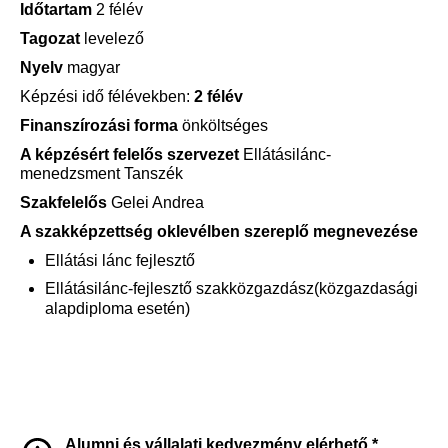
Időtartam
2 félév
Tagozat
levelező
Nyelv
magyar
Képzési idő félévekben:
2 félév
Finanszírozási forma
önköltséges
A képzésért felelős szervezet
Ellátásilánc-
menedzsment Tanszék
Szakfelelős
Gelei Andrea
A szakképzettség oklevélben szereplő megnevezése
Ellátási lánc fejlesztő
Ellátásilánc-fejlesztő szakközgazdász(közgazdasági
alapdiploma esetén)
Alumni és vállalati kedvezmény elérhető.*