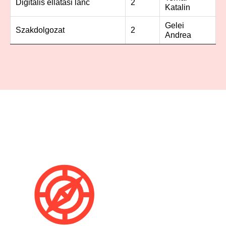
Digitális ellátási lánc
2
Katalin
Gelei
Szakdolgozat
2
Andrea