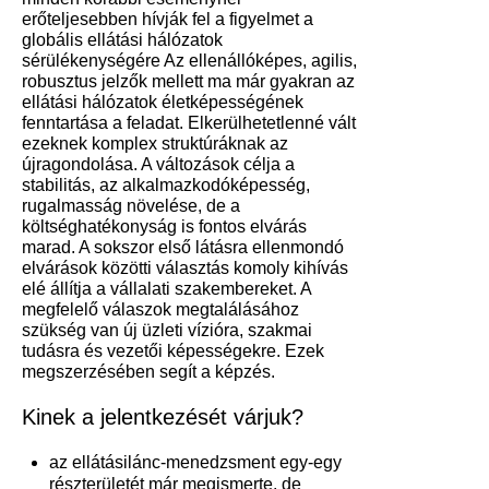
erőteljesebben hívják fel a figyelmet a
globális ellátási hálózatok
sérülékenységére Az ellenállóképes, agilis,
robusztus jelzők mellett ma már gyakran az
ellátási hálózatok életképességének
fenntartása a feladat. Elkerülhetetlenné vált
ezeknek komplex struktúráknak az
újragondolása. A változások célja a
stabilitás, az alkalmazkodóképesség,
rugalmasság növelése, de a
költséghatékonyság is fontos elvárás
marad. A sokszor első látásra ellenmondó
elvárások közötti választás komoly kihívás
elé állítja a vállalati szakembereket. A
megfelelő válaszok megtalálásához
szükség van új üzleti vízióra, szakmai
tudásra és vezetői képességekre. Ezek
megszerzésében segít a képzés.
Kinek a jelentkezését várjuk?
az ellátásilánc-menedzsment egy-egy
részterületét már megismerte, de