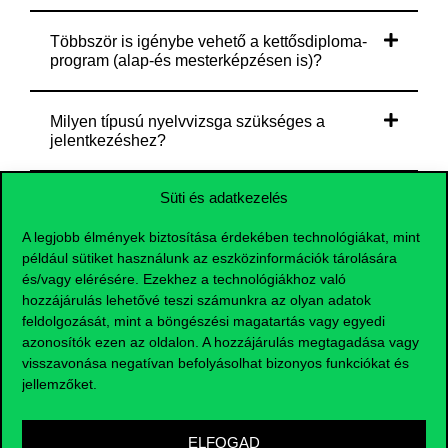
Többször is igénybe vehető a kettősdiploma-
program (alap-és mesterképzésen is)?
Milyen típusú nyelvvizsga szükséges a
jelentkezéshez?
Süti és adatkezelés
Milyen a követelményrendszer, mennyi
szabadideje van a hallgatóknak?
A legjobb élmények biztosítása érdekében technológiákat, mint
például sütiket használunk az eszközinformációk tárolására
és/vagy elérésére. Ezekhez a technológiákhoz való
Melyik tanévben lehet a kettősdiplomát adó
hozzájárulás lehetővé teszi számunkra az olyan adatok
képzéseken részt venni? Mikor pályázhatok?
feldolgozását, mint a böngészési magatartás vagy egyedi
azonosítók ezen az oldalon. A hozzájárulás megtagadása vagy
Milyen okiratot ad a képzés?
visszavonása negatívan befolyásolhat bizonyos funkciókat és
jellemzőket.
Milyen átlagot kell előzetesen teljesítenem?
ELFOGAD