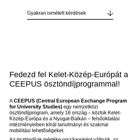
Gyakran ismételt kérdések
Fedezd fel Kelet-Közép-Európát a
CEEPUS ösztöndíjprogrammal!
A
CEEPUS (Central European Exchange Program
for University Studies)
egy nemzetközi
ösztöndíjprogram, amely 16 ország – köztük Kelet-
Közép-Európa és a Nyugat-Balkán – felsőoktatási
intézményeiben kínál tanulmányi és szakmai
mobilitási lehetőségeket.
Az ösztöndíjak mértéke országonként változik, az