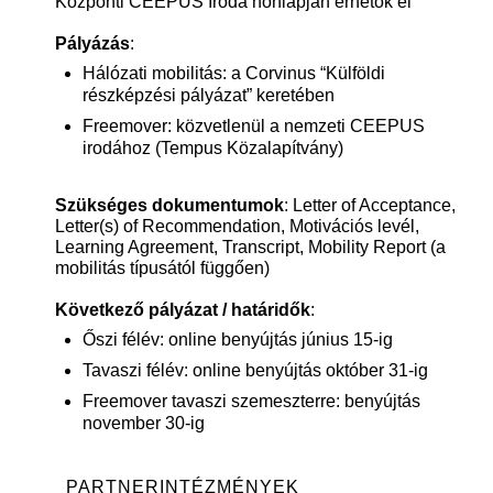
Központi CEEPUS Iroda honlapján érhetők el
Pályázás
:
Hálózati mobilitás: a Corvinus “Külföldi
részképzési pályázat” keretében
Freemover: közvetlenül a nemzeti CEEPUS
irodához (Tempus Közalapítvány)
Szükséges dokumentumok
: Letter of Acceptance,
Letter(s) of Recommendation, Motivációs levél,
Learning Agreement, Transcript, Mobility Report (a
mobilitás típusától függően)
Következő pályázat / határidők
:
Őszi félév: online benyújtás június 15-ig
Tavaszi félév: online benyújtás október 31-ig
Freemover tavaszi szemeszterre: benyújtás
november 30-ig
PARTNERINTÉZMÉNYEK