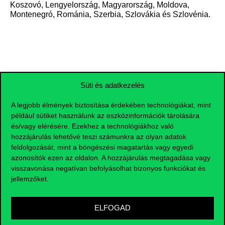
Koszovó, Lengyelország, Magyarország, Moldova,
Montenegró, Románia, Szerbia, Szlovákia és Szlovénia.
Süti és adatkezelés
Az ösztöndíj elnyerésének
általános feltételei
A legjobb élmények biztosítása érdekében technológiákat, mint
például sütiket használunk az eszközinformációk tárolására
és/vagy elérésére. Ezekhez a technológiákhoz való
2 lezárt félév a kiutazásig
hozzájárulás lehetővé teszi számunkra az olyan adatok
feldolgozását, mint a böngészési magatartás vagy egyedi
Aktív hallgatói státusz az ösztöndíjas
időszak alatt
azonosítók ezen az oldalon. A hozzájárulás megtagadása vagy
visszavonása negatívan befolyásolhat bizonyos funkciókat és
CEEPUS országbeli állampolgárság
jellemzőket.
Nem CEEPUS országbeli
állampolgársággal rendelkező pályázók
az alábbi feltételek mellet, az ún. “Equal
ELFOGAD
Status” dokumentumok birtokában