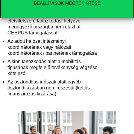
jogosultak a CEEPUS pályázatokban való
BEÁLLÍTÁSOK MEGTEKINTÉSE
részvételre
A pályázó saját állampolgárságával, ill.
életvitelszerű tartózkodási helyével
megegyező országba nem utazhat
CEEPUS támogatással
Az adott hálózat intézményi
koordinátorának vagy hálózati
koordinátorának / partnerének támogatása
A kinn tartózkodás alatt a mobilitás
típusának megfelelő tevékenység végzése
kötelező
Az ösztöndíjas időszak alatt egyéb
ösztöndíjazásban nem részesül (kettős
finanszírozás kizárása)