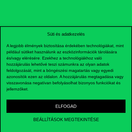
Nyitvatartás
Házirend
Közérdekű adatok
Süti és adatkezelés
Karrier
A legjobb élmények biztosítása érdekében technológiákat, mint
például sütiket használunk az eszközinformációk tárolására
és/vagy elérésére. Ezekhez a technológiákhoz való
Arculati elemek
hozzájárulás lehetővé teszi számunkra az olyan adatok
feldolgozását, mint a böngészési magatartás vagy egyedi
RRF
azonosítók ezen az oldalon. A hozzájárulás megtagadása vagy
visszavonása negatívan befolyásolhat bizonyos funkciókat és
Az oldal megtekintéséhez jelszó szükséges
jellemzőket.
ELFOGAD
BEÁLLÍTÁSOK MEGTEKINTÉSE
Kövess minket!