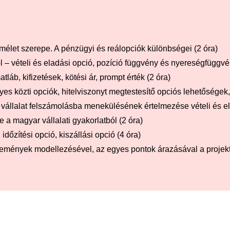
lmélet szerepe. A pénzügyi és reálopciók különbségei (2 óra)
 vételi és eladási opció, pozíció függvény és nyereségfüggvény
láb, kifizetések, kötési ár, prompt érték (2 óra)
nyes közti opciók, hitelviszonyt megtestesítő opciós lehetőségek
a vállalat felszámolásba menekülésének értelmezése vételi és el
 a magyar vállalati gyakorlatból (2 óra)
őzítési opció, kiszállási opció (4 óra)
 események modellezésével, az egyes pontok árazásával a proje