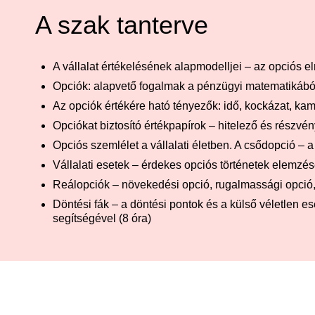
A szak tanterve
A vállalat értékelésének alapmodelljei – az opciós e
Opciók: alapvető fogalmak a pénzügyi matematikából –
Az opciók értékére ható tényezők: idő, kockázat, kamat
Opciókat biztosító értékpapírok – hitelező és részvé
Opciós szemlélet a vállalati életben. A csődopció – 
Vállalati esetek – érdekes opciós történetek elemzése
Reálopciók – növekedési opció, rugalmassági opció, id
Döntési fák – a döntési pontok és a külső véletlen
segítségével (8 óra)