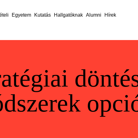
ételi
Egyetem
Kutatás
Hallgatóknak
Alumni
Hírek
ratégiai döntés
dszerek opci