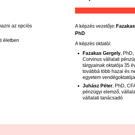
lmazni az opciós
A képzés vezetője:
Fazakas
PhD
i életben
A képzés oktatói:
Fazakas Gergely
, PhD,
Corvinus vállalati pénzü
tárgyainak oktatója 35 é
továbbá több hazai és n
egyetem vendégoktatója
Juhász Péter
, PhD, CF
pénzügyi elemző, vállala
vállalati tanácsadó