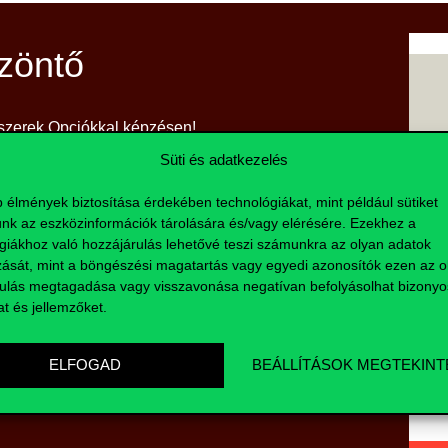
szöntő
dszerek Opciókkal képzésen!
Süti és adatkezelés
iós elméletek világában, és
azokat a vállalati életben. Élj a
b élmények biztosítása érdekében technológiákat, mint például sütiket
ánk a gazdasági döntések új
nk az eszközinformációk tárolására és/vagy elérésére. Ezekhez a
giákhoz való hozzájárulás lehetővé teszi számunkra az olyan adatok
zását, mint a böngészési magatartás vagy egyedi azonosítók ezen az ol
ulás megtagadása vagy visszavonása negatívan befolyásolhat bizonyo
at és jellemzőket.
D
ELFOGAD
BEÁLLÍTÁSOK MEGTEKINT
Sz