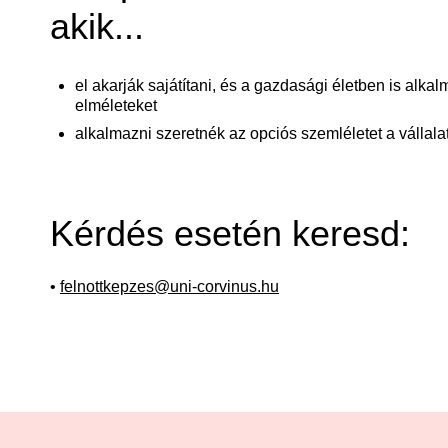
akik...
el akarják sajátítani, és a gazdasági életben is alka
elméleteket
alkalmazni szeretnék az opciós szemléletet a vállalat
Kérdés esetén keresd:
•
felnottkepzes@uni-corvinus.hu