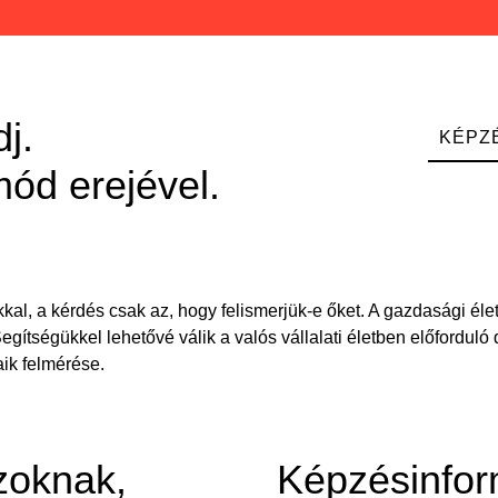
j.
KÉPZ
ód erejével.
l, a kérdés csak az, hogy felismerjük-e őket. A gazdasági éle
Segítségükkel lehetővé válik a valós vállalati életben előfordul
aik felmérése.
zoknak,
Képzésinfor