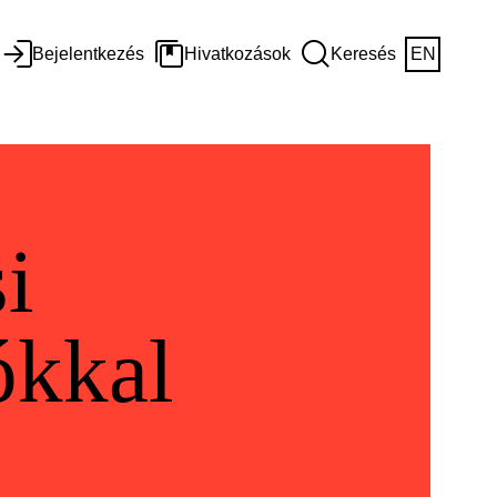
Bejelentkezés
Hivatkozások
Keresés
EN
i
ókkal