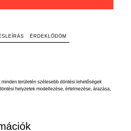
ÉSLEÍRÁS
ÉRDEKLŐDÖM
t minden területén szélesebb döntési lehetőségek
ó döntési helyzetek modellezése, értelmezése, árazása,
mációk