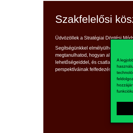
Szakfelelősi kö
Üdvözöllek a Stratégiai Döntési Mó
Segítségünkkel elmélyülhetsz az opc
megtanulhatod, hogyan alkalmazhatod 
A legjob
lehetőségeiddel, és csatlakozz hozz
használu
perspektíváinak felfedezésére!
technoló
feldolgo
hozzájár
funkciók