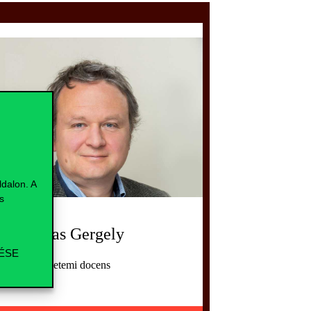
dalon. A
s
r. Fazekas Gergely
ÉSE
kfelelős, egyetemi docens