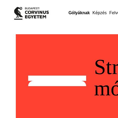
Gólyáknak
Képzés
Felv
St
mó