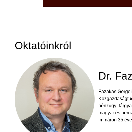
Oktatóinkról
Dr. Fa
Fazakas Gergel
Közgazdaságtud
pénzügyi tárgya
magyar és nemz
immáron 35 éve