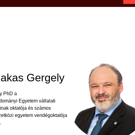
zakas Gergely
y PhD a
ományi Egyetem vállalati
inak oktatója és számos
etközi egyetem vendégoktatója
.