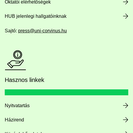
Oktatói elérhetőségek
HUB jelenlegi hallgatóinknak
Sajtó:
press@uni-corvinus.hu
Hasznos linkek
Nyitvatartás
Házirend