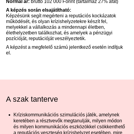
Normál ár:
bruttó 102 000 Forint (tartalmaz 27% áfát)
A képzés során elsajátítható:
Képzésünk segít megérteni a reputációs kockázatok
működését, és olyan krízishelyzetekre készít fel,
melyekkel a vállalkozás a mindennapi életben,
élethelyzetben találkozhat, és amelyek a pénzügyi
pozícióját, reputációját veszélyeztetik.
A képzést a megfelelő számú jelentkező esetén indítjuk
el.
A szak tanterve
Kríziskommunikációs szimulációs játék, amelynek
keretében a résztvevők megtanulják, milyen módon
és milyen kommunikációs eszközökkel csökkenthető
a reputációs veszteség krízishelyzet esetében, mire