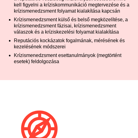
kell figyelni a kríziskommunikáció megtervezése és a
krízismenedzsment folyamat kialakítása kapcsán
Krízismenedzsment külső és belső megközelítése, a
krízismenedzsment fázisai, krízismenedzsment
válaszok és a kríziskezelési folyamat kialakítása
Reputációs kockázatok fogalmának, mérésének és
kezelésének módszerei
Krízismenedzsment esettanulmányok (megtörtént
esetek) feldolgozása