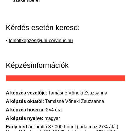
szakemberei
Kérdés esetén keresd:
•
felnottkepzes@uni-corvinus.hu
Képzésinformációk
A képzés vezetője:
Tamásné Vőneki Zsuzsanna
A képzés oktatói:
Tamásné Vőneki Zsuzsanna
A képzés hossza:
2×4 óra
A képzés nyelve:
magyar
Early bird ár:
bruttó 87 000 Forint (tartalmaz 27% áfát)