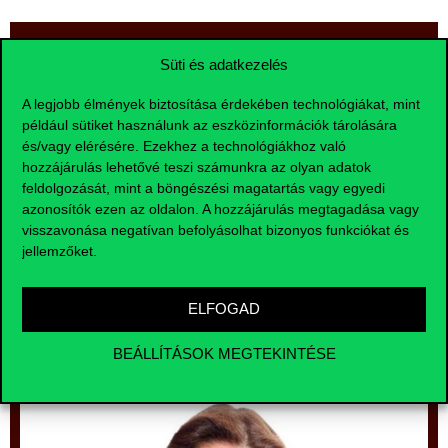
Szakfelelősi köszöntő
Süti és adatkezelés
A legjobb élmények biztosítása érdekében technológiákat, mint
Üdvözöllek a Krízismenedzsment és reputációs
például sütiket használunk az eszközinformációk tárolására
kockázatok képzésünkön!
és/vagy elérésére. Ezekhez a technológiákhoz való
Kurzusunk olyan mély és alapos betekintést nyújt a
hozzájárulás lehetővé teszi számunkra az olyan adatok
válságkezelés és reputációépítés területére,
feldolgozását, mint a böngészési magatartás vagy egyedi
amelyekkel hatékonyan kezelhetik hallgatóink a
azonosítók ezen az oldalon. A hozzájárulás megtagadása vagy
jövőbeni váratlan helyzeteket.
visszavonása negatívan befolyásolhat bizonyos funkciókat és
Megtanulhatnak gyakorlatban is használt és bevált
jellemzőket.
stratégiákat, kommunikációs eszközöket, amelyekkel
hozzájárulhatnak vállalatuk hosszú távú sikeréhez és
ügyfeleik bizalmának megtartásához.
ELFOGAD
BEÁLLÍTÁSOK MEGTEKINTÉSE