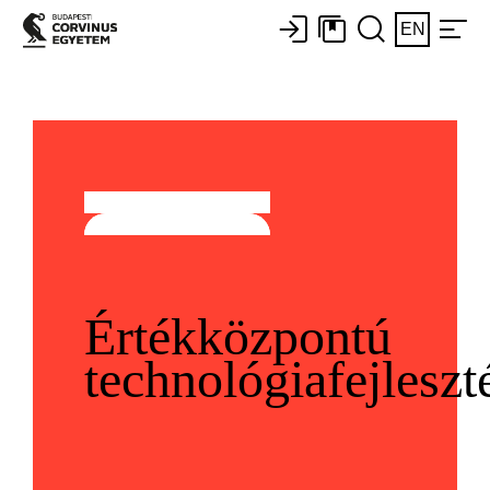
EN
Értékközpontú
technológiafejleszt