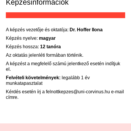
Képzésinformációk
A képzés vezetője és oktatója:
Dr. Hoffer Ilona
Képzés nyelve:
magyar
Képzés hossza:
12 tanóra
Az oktatás jelenléti formában történik.
A képzést a megfelelő számú jelentkező esetén indítjuk
el.
Felvételi követelmények
:
legalább 1 év
munkatapasztalat
Kérdés esetén írj a
felnottkepzes@uni-corvinus.hu
e-mail
címre.