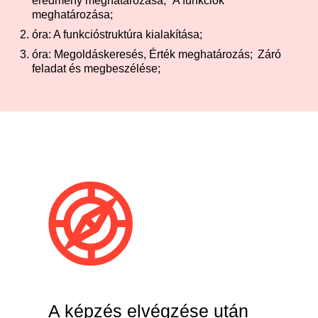
eredmény meghatározása;
A funkciók
meghatározása;
óra: A funkcióstruktúra kialakítása;
óra: Megoldáskeresés, Érték meghatározás;
Záró
feladat és megbeszélése;
A képzés elvégzése után