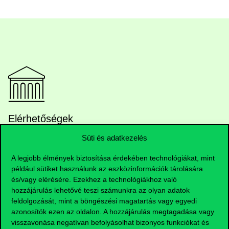
Elérhetőségek
Süti és adatkezelés
A legjobb élmények biztosítása érdekében technológiákat, mint
Telefonszám:
+36 1 482 5000
például sütiket használunk az eszközinformációk tárolására
és/vagy elérésére. Ezekhez a technológiákhoz való
Kérdésed van a felvételivel kapcsolatban?
hozzájárulás lehetővé teszi számunkra az olyan adatok
feldolgozását, mint a böngészési magatartás vagy egyedi
azonosítók ezen az oldalon. A hozzájárulás megtagadása vagy
Oktatói elérhetőségek
visszavonása negatívan befolyásolhat bizonyos funkciókat és