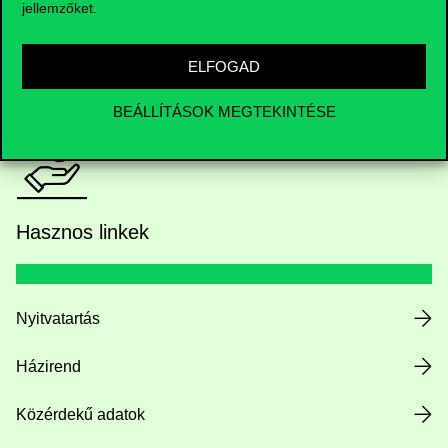
jellemzőket.
HUB jelenlegi hallgatóinknak
ELFOGAD
Sajtó:
press@uni-corvinus.hu
BEÁLLÍTÁSOK MEGTEKINTÉSE
Hasznos linkek
Nyitvatartás
Házirend
Közérdekű adatok