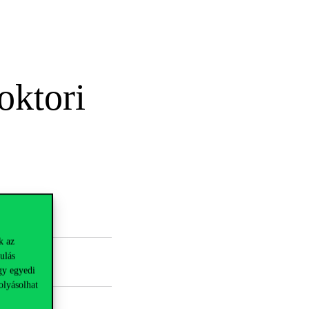
ktori
k az
ulás
gy egyedi
olyásolhat