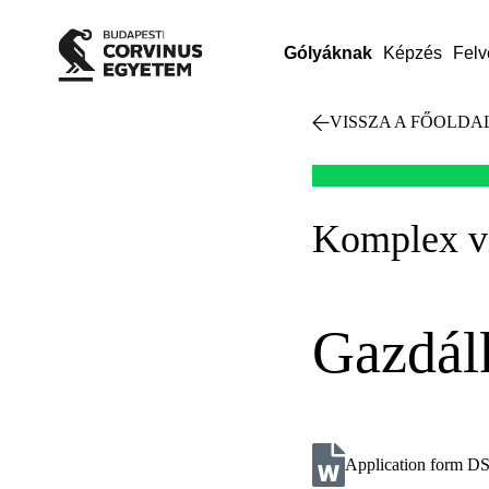
Gólyáknak
Képzés
Felv
VISSZA A FŐOLDA
Komplex v
Gazdálk
Application form D