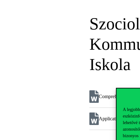
Szociol
Kommun
Iskola
Comprehensive exam
A legjobb
eszközinf
Application form D
lehetővé 
azonosító
bizonyos 