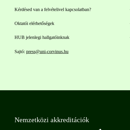
Kérdésed van a felvételivel kapcsolatban?
Oktatói elérhetőségek
HUB jelenlegi hallgatóinknak
Sajtó:
press@uni-corvinus.hu
Nemzetközi akkreditációk