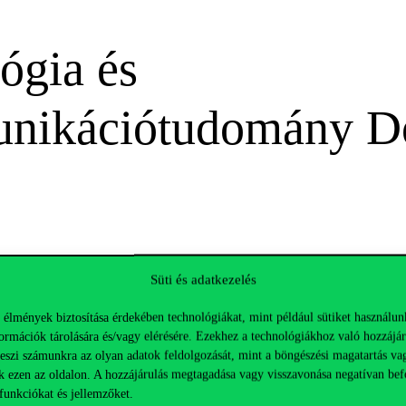
ógia és
ikációtudomány Do
 information DS of Sociology and Communication Science 2025
Süti és adatkezelés
 élmények biztosítása érdekében technológiákat, mint például sütiket használun
ormációk tárolására és/vagy elérésére. Ezekhez a technológiákhoz való hozzájár
S of Sociology and Communication Science 2025
teszi számunkra az olyan adatok feldolgozását, mint a böngészési magatartás va
k ezen az oldalon. A hozzájárulás megtagadása vagy visszavonása negatívan bef
funkciókat és jellemzőket.