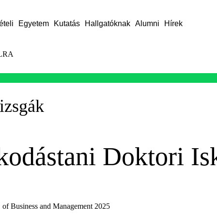
ételi
Egyetem
Kutatás
Hallgatóknak
Alumni
Hírek
LRA
izsgák
odástani Doktori Is
S of Business and Management 2025