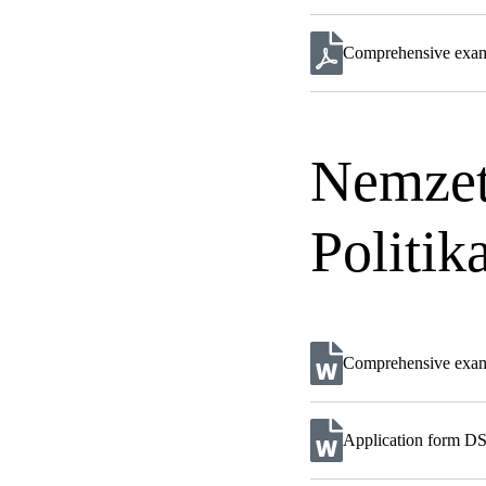
Comprehensive exam
Nemzet
Politik
Comprehensive exam i
Application form DS 