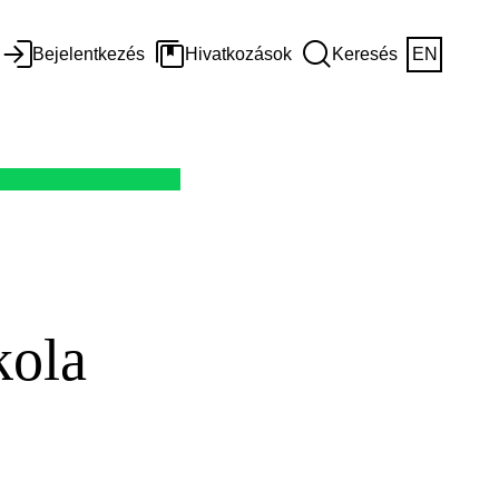
Bejelentkezés
Hivatkozások
Keresés
EN
kola