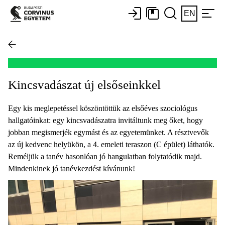
EN
Kincsvadászat új elsőseinkkel
Egy kis meglepetéssel köszöntöttük az elsőéves szociológus
hallgatóinkat: egy kincsvadászatra invitáltunk meg őket, hogy
jobban megismerjék egymást és az egyetemünket. A résztvevők
az új kedvenc helyükön, a 4. emeleti teraszon (C épület) láthatók.
Reméljük a tanév hasonlóan jó hangulatban folytatódik majd.
Mindenkinek jó tanévkezdést kívánunk!