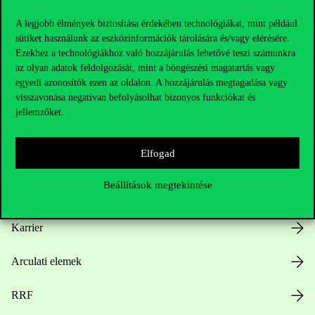
A legjobb élmények biztosítása érdekében technológiákat, mint például
sütiket használunk az eszközinformációk tárolására és/vagy elérésére.
Ezekhez a technológiákhoz való hozzájárulás lehetővé teszi számunkra
Hasznos linkek
az olyan adatok feldolgozását, mint a böngészési magatartás vagy
egyedi azonosítók ezen az oldalon. A hozzájárulás megtagadása vagy
visszavonása negatívan befolyásolhat bizonyos funkciókat és
jellemzőket.
Nyitvatartás
Elfogad
Házirend
Beállítások megtekintése
Közérdekű adatok
Karrier
Arculati elemek
RRF